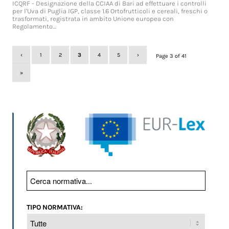
ICQRF - Designazione della CCIAA di Bari ad effettuare i controlli
per l'Uva di Puglia IGP, classe 1.6 Ortofrutticoli e cereali, freschi o
trasformati, registrata in ambito Unione europea con
Regolamento…
‹
1
2
3
4
5
›
Page 3 of 41
»
TIPO NORMATIVA: