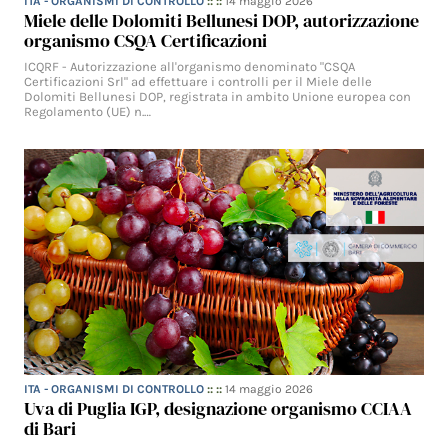
ITA - ORGANISMI DI CONTROLLO
:: ::
14 maggio 2026
Miele delle Dolomiti Bellunesi DOP, autorizzazione
organismo CSQA Certificazioni
ICQRF - Autorizzazione all'organismo denominato "CSQA
Certificazioni Srl" ad effettuare i controlli per il Miele delle
Dolomiti Bellunesi DOP, registrata in ambito Unione europea con
Regolamento (UE) n.…
ITA - ORGANISMI DI CONTROLLO
:: ::
14 maggio 2026
Uva di Puglia IGP, designazione organismo CCIAA
di Bari