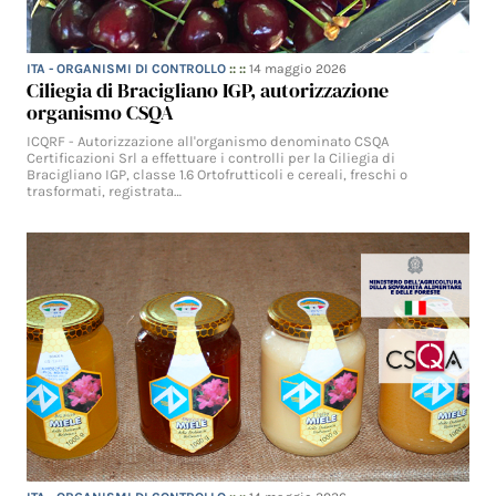
ITA - ORGANISMI DI CONTROLLO
:: ::
14 maggio 2026
Ciliegia di Bracigliano IGP, autorizzazione
organismo CSQA
ICQRF - Autorizzazione all'organismo denominato CSQA
Certificazioni Srl a effettuare i controlli per la Ciliegia di
Bracigliano IGP, classe 1.6 Ortofrutticoli e cereali, freschi o
trasformati, registrata…