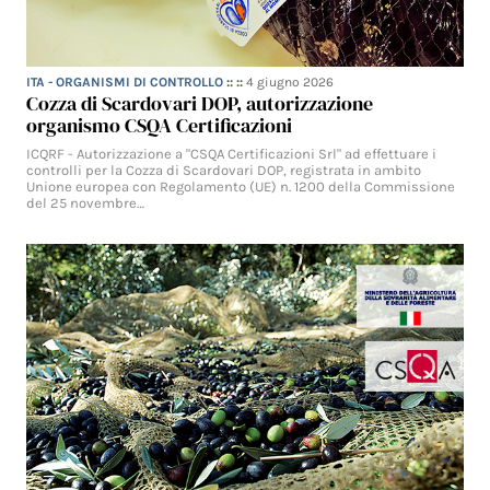
ITA - ORGANISMI DI CONTROLLO
:: ::
4 giugno 2026
Cozza di Scardovari DOP, autorizzazione
organismo CSQA Certificazioni
ICQRF - Autorizzazione a "CSQA Certificazioni Srl" ad effettuare i
controlli per la Cozza di Scardovari DOP, registrata in ambito
Unione europea con Regolamento (UE) n. 1200 della Commissione
del 25 novembre…