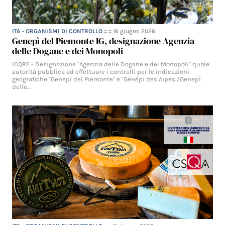
ITA - ORGANISMI DI CONTROLLO
:: ::
16 giugno 2026
Genepì del Piemonte IG, designazione Agenzia
delle Dogane e dei Monopoli
ICQRF - Designazione "Agenzia delle Dogane e dei Monopoli" quale
autorità pubblica ad effettuare i controlli per le indicazioni
geografiche "Genepì del Piemonte" e "Génépi des Alpes /Genepì
delle…