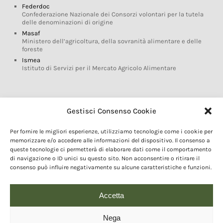
Federdoc
Confederazione Nazionale dei Consorzi volontari per la tutela
delle denominazioni di origine
Masaf
Ministero dell’agricoltura, della sovranità alimentare e delle
foreste
Ismea
Istituto di Servizi per il Mercato Agricolo Alimentare
Glossario DOP IGP
Gestisci Consenso Cookie
Indicazioni Geografiche
Per fornire le migliori esperienze, utilizziamo tecnologie come i cookie per
Marchi DOP IGP
memorizzare e/o accedere alle informazioni del dispositivo. Il consenso a
Normativa prodotti DOP IGP
queste tecnologie ci permetterà di elaborare dati come il comportamento
Consorzi di Tutela
di navigazione o ID unici su questo sito. Non acconsentire o ritirare il
consenso può influire negativamente su alcune caratteristiche e funzioni.
Farm To Fork e prodotti DOP IGP
Dop economy
Riforma Sistema IG
Accetta
Turismo DOP
Nega