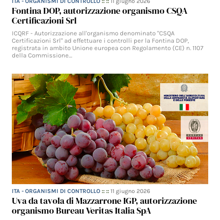
ITA - ORGANISMI DI CONTROLLO
:: ::
11 giugno 2026
Fontina DOP, autorizzazione organismo CSQA
Certificazioni Srl
ICQRF - Autorizzazione all'organismo denominato "CSQA
Certificazioni Srl" ad effettuare i controlli per la Fontina DOP,
registrata in ambito Unione europea con Regolamento (CE) n. 1107
della Commissione…
ITA - ORGANISMI DI CONTROLLO
:: ::
11 giugno 2026
Uva da tavola di Mazzarrone IGP, autorizzazione
organismo Bureau Veritas Italia SpA