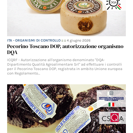
ITA - ORGANISMI DI CONTROLLO
:: ::
4 giugno 2026
Pecorino Toscano DOP, autorizzazione organismo
DQA
ICQRF - Autorizzazione all'organismo denominato "DQA-
Dipartimento Qualità Agroalimentare Srl" ad effettuare i controlli
per il Pecorino Toscano DOP, registrata in ambito Unione europea
con Regolamento…