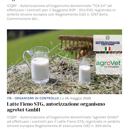
ICQRF - Autorizzazione all'organismo denominato "TCA Srl" ad
effettuare i controlli per il Seggiano DOP - Olio EVO, registrata in
ambito Unione europea con Regolamento (UE) n. 1297 della
Commissione del…
ITA - ORGANISMI DI CONTROLLO
:: ::
26 maggio 2026
Latte Fieno STG, autorizzazione organismo
agroVet GmbH
ICQRF - Autorizzazione all'organismo denominato "agroVet GmbH"
ad effettuare i controlli per il Latte Fieno STG, registrato in ambito
Unione europea Regolamento di esecuzione (UE) n. 304 della