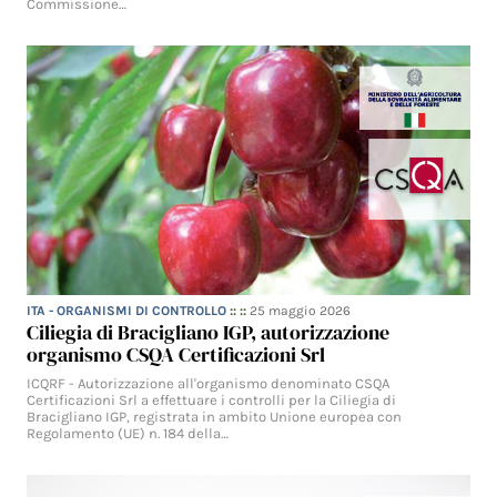
Commissione…
ITA - ORGANISMI DI CONTROLLO
:: ::
25 maggio 2026
Ciliegia di Bracigliano IGP, autorizzazione
organismo CSQA Certificazioni Srl
ICQRF - Autorizzazione all'organismo denominato CSQA
Certificazioni Srl a effettuare i controlli per la Ciliegia di
Bracigliano IGP, registrata in ambito Unione europea con
Regolamento (UE) n. 184 della…