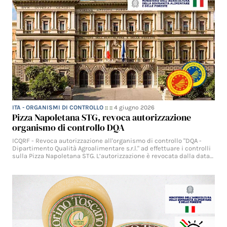
ITA - ORGANISMI DI CONTROLLO
:: ::
4 giugno 2026
Pizza Napoletana STG, revoca autorizzazione
organismo di controllo DQA
ICQRF - Revoca autorizzazione all'organismo di controllo "DQA -
Dipartimento Qualità Agroalimentare s.r.l." ad effettuare i controlli
sulla Pizza Napoletana STG. L’autorizzazione è revocata dalla data…