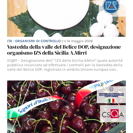
ITA - ORGANISMI DI CONTROLLO
:: ::
14 maggio 2026
Vastedda della valle del Belice DOP, designazione
organismo IZS della Sicilia A.Mirri
ICQRF - Designazione dell' "IZS della Sicilia A.Mirri" quale autorità
pubblica incaricata ad effettuare i controlli per la Vastedda della
valle del Belice DOP, registrata in ambito Unione europea con…