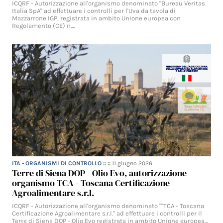
ICQRF - Autorizzazione all'organismo denominato "Bureau Veritas
Italia SpA" ad effettuare i controlli per l'Uva da tavola di
Mazzarrone IGP, registrata in ambito Unione europea con
Regolamento (CE) n.…
ITA - ORGANISMI DI CONTROLLO
:: ::
11 giugno 2026
Terre di Siena DOP - Olio Evo, autorizzazione
organismo TCA - Toscana Certificazione
Agroalimentare s.r.l.
ICQRF - Autorizzazione all'organismo denominato ""TCA - Toscana
Certificazione Agroalimentare s.r.l." ad effettuare i controlli per il
Terre di Siena DOP - Olio Evo registrata in ambito Unione europea…