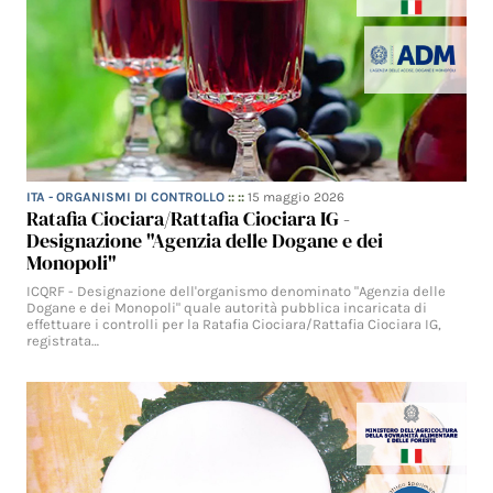
ITA - ORGANISMI DI CONTROLLO
:: ::
15 maggio 2026
Ratafia Ciociara/Rattafia Ciociara IG -
Designazione "Agenzia delle Dogane e dei
Monopoli"
ICQRF - Designazione dell'organismo denominato "Agenzia delle
Dogane e dei Monopoli" quale autorità pubblica incaricata di
effettuare i controlli per la Ratafia Ciociara/Rattafia Ciociara IG,
registrata…