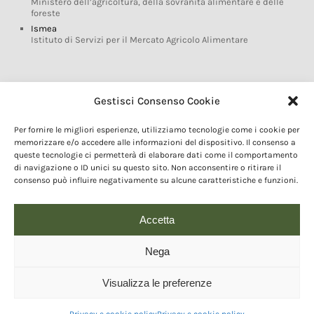
Ministero dell’agricoltura, della sovranità alimentare e delle
foreste
Ismea
Istituto di Servizi per il Mercato Agricolo Alimentare
Glossario DOP IGP
Gestisci Consenso Cookie
Indicazioni Geografiche
Per fornire le migliori esperienze, utilizziamo tecnologie come i cookie per
Marchi DOP IGP
memorizzare e/o accedere alle informazioni del dispositivo. Il consenso a
Normativa prodotti DOP IGP
queste tecnologie ci permetterà di elaborare dati come il comportamento
Consorzi di Tutela
di navigazione o ID unici su questo sito. Non acconsentire o ritirare il
Farm To Fork e prodotti DOP IGP
consenso può influire negativamente su alcune caratteristiche e funzioni.
Dop economy
Riforma Sistema IG
Accetta
Turismo DOP
Nega
Visualizza le preferenze
© 2020 Copyright - Fondazione Qualivita :: Credits:
IDEM ADV Grafica web
comunicazione