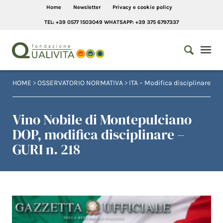
Home
Newsletter
Privacy e cookie policy
TEL: +39 0577 1503049 WHATSAPP: +39 375 6797337
HOME
>
OSSERVATORIO NORMATIVA
>
ITA – Modifica disciplinare
Vino Nobile di Montepulciano
DOP, modifica disciplinare –
GURI n. 218