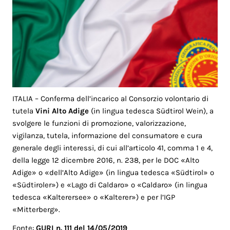
ITALIA – Conferma dell’incarico al Consorzio volontario di
tutela
Vini Alto Adige
(in lingua tedesca Südtirol Wein), a
svolgere le funzioni di promozione, valorizzazione,
vigilanza, tutela, informazione del consumatore e cura
generale degli interessi, di cui all’articolo 41, comma 1 e 4,
della legge 12 dicembre 2016, n. 238, per le DOC «Alto
Adige» o «dell’Alto Adige» (in lingua tedesca «Südtirol» o
«Südtiroler») e «Lago di Caldaro» o «Caldaro» (in lingua
tedesca «Kalterersee» o «Kalterer») e per l’IGP
«Mitterberg».
Fonte:
GURI n. 111 del 14/05/2019