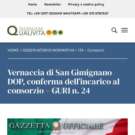
Home
Newsletter
Privacy e cookie policy
TEL: +39 0577 1503049 WHATSAPP: +39 375 6797337
HOME
>
OSSERVATORIO NORMATIVA
>
ITA – Consorzi
Vernaccia di San Gimignano
DOP, conferma dell’incarico al
consorzio – GURI n. 24