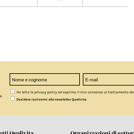
Ho letto la privacy policy ed esprimo il mio consenso al trattamento de
a
.
Desidero iscrivermi alla newsletter Qualivita
tti Qualivita
Organizzazioni di setto