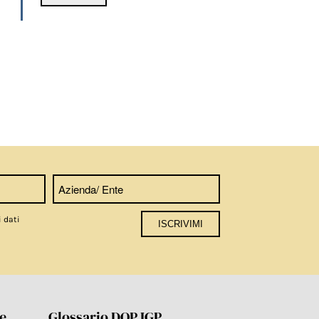
i dati
re
Glossario DOP IGP