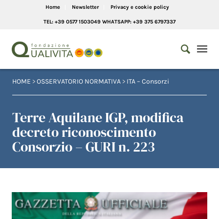
Home
Newsletter
Privacy e cookie policy
TEL: +39 0577 1503049 WHATSAPP: +39 375 6797337
HOME
>
OSSERVATORIO NORMATIVA
>
ITA – Consorzi
Terre Aquilane IGP, modifica
decreto riconoscimento
Consorzio – GURI n. 223