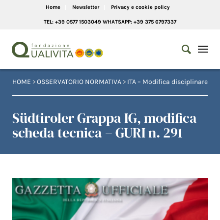
Home
Newsletter
Privacy e cookie policy
TEL: +39 0577 1503049 WHATSAPP: +39 375 6797337
HOME
>
OSSERVATORIO NORMATIVA
>
ITA – Modifica disciplinare
Südtiroler Grappa IG, modifica
scheda tecnica – GURI n. 291