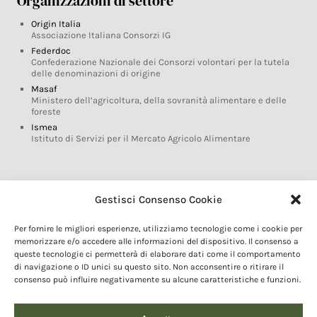
Organizzazioni di settore
Origin Italia
Associazione Italiana Consorzi IG
Federdoc
Confederazione Nazionale dei Consorzi volontari per la tutela
delle denominazioni di origine
Masaf
Ministero dell’agricoltura, della sovranità alimentare e delle
foreste
Ismea
Istituto di Servizi per il Mercato Agricolo Alimentare
Glossario DOP IGP
Gestisci Consenso Cookie
Indicazioni Geografiche
Per fornire le migliori esperienze, utilizziamo tecnologie come i cookie per
Marchi DOP IGP
memorizzare e/o accedere alle informazioni del dispositivo. Il consenso a
Normativa prodotti DOP IGP
queste tecnologie ci permetterà di elaborare dati come il comportamento
Consorzi di Tutela
di navigazione o ID unici su questo sito. Non acconsentire o ritirare il
consenso può influire negativamente su alcune caratteristiche e funzioni.
Farm To Fork e prodotti DOP IGP
Dop economy
Riforma Sistema IG