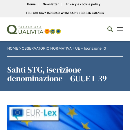
Home
Newsletter
Privacy e cookie policy
TEL: +39 0577 1503049 WHATSAPP: +39 375 6797337
HOME
>
OSSERVATORIO NORMATIVA
>
UE – Iscrizione IG
Sahti STG, iscrizione
denominazione – GUUE L 39