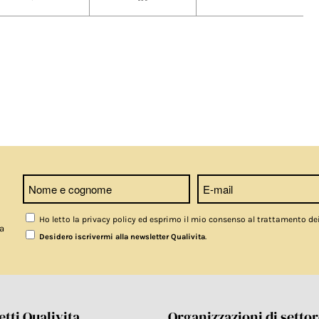
Ho letto la privacy policy ed esprimo il mio consenso al trattamento de
a
.
Desidero iscrivermi alla newsletter Qualivita
tti Qualivita
Organizzazioni di setto