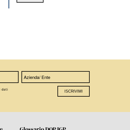
i dati
re
Glossario DOP IGP