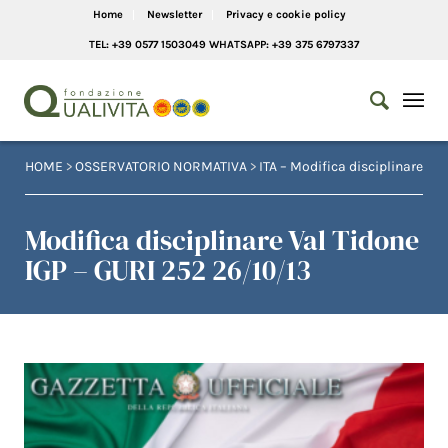
Home
Newsletter
Privacy e cookie policy
TEL: +39 0577 1503049 WHATSAPP: +39 375 6797337
HOME
>
OSSERVATORIO NORMATIVA
>
ITA – Modifica disciplinare
Modifica disciplinare Val Tidone
IGP – GURI 252 26/10/13