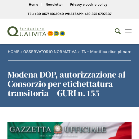
Home
Newsletter
Privacy e cookie policy
TEL: +39 0577 1503049 WHATSAPP: +39 375 6797337
HOME
>
OSSERVATORIO NORMATIVA
>
ITA – Modifica disciplinare
Modena DOP, autorizzazione al
Consorzio per etichettatura
transitoria – GURI n. 155