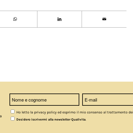
Ho letto la privacy policy ed esprimo il mio consenso al trattamento de
a
.
Desidero iscrivermi alla newsletter Qualivita