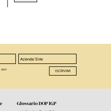
i dati
re
Glossario DOP IGP