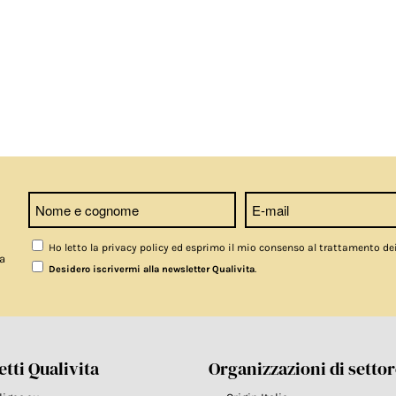
Ho letto la privacy policy ed esprimo il mio consenso al trattamento de
a
.
Desidero iscrivermi alla newsletter Qualivita
tti Qualivita
Organizzazioni di setto