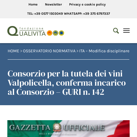
Home
Newsletter
Privacy e cookie policy
TEL: +39 0577 1503049 WHATSAPP: +39 375 6797337
HOME
>
OSSERVATORIO NORMATIVA
>
ITA – Modifica disciplinare
Consorzio per la tutela dei vini
Valpolicella, conferma incarico
al Consorzio – GURI n. 142