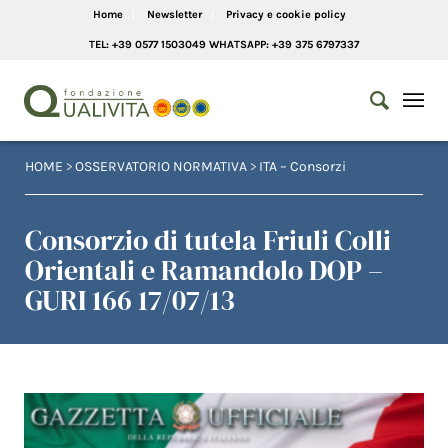
Home
Newsletter
Privacy e cookie policy
TEL: +39 0577 1503049 WHATSAPP: +39 375 6797337
HOME
>
OSSERVATORIO NORMATIVA
>
ITA – Consorzi
Consorzio di tutela Friuli Colli
Orientali e Ramandolo DOP –
GURI 166 17/07/13