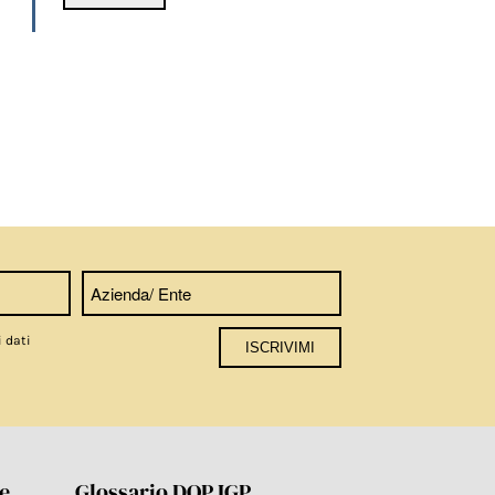
i dati
re
Glossario DOP IGP