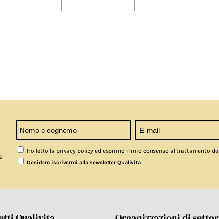
Ho letto la privacy policy ed esprimo il mio consenso al trattamento de
a
.
Desidero iscrivermi alla newsletter Qualivita
tti Qualivita
Organizzazioni di setto