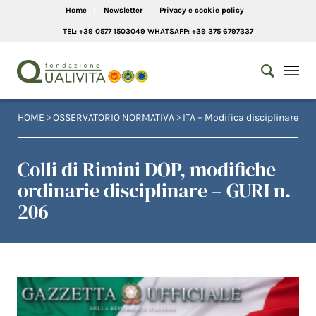
Home
Newsletter
Privacy e cookie policy
TEL: +39 0577 1503049 WHATSAPP: +39 375 6797337
HOME
>
OSSERVATORIO NORMATIVA
>
ITA – Modifica disciplinare
Colli di Rimini DOP, modifiche
ordinarie disciplinare – GURI n.
206