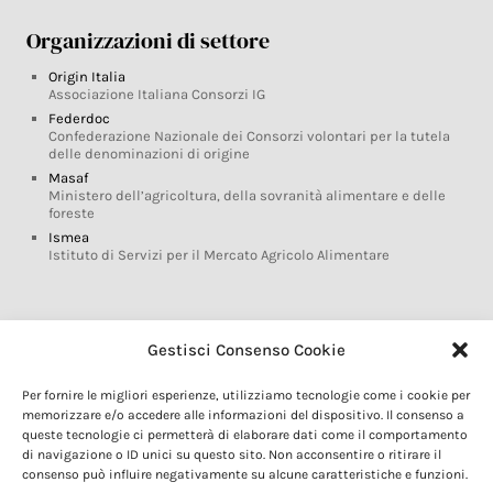
Organizzazioni di settore
Origin Italia
Associazione Italiana Consorzi IG
Federdoc
Confederazione Nazionale dei Consorzi volontari per la tutela
delle denominazioni di origine
Masaf
Ministero dell’agricoltura, della sovranità alimentare e delle
foreste
Ismea
Istituto di Servizi per il Mercato Agricolo Alimentare
Glossario DOP IGP
Gestisci Consenso Cookie
Indicazioni Geografiche
Per fornire le migliori esperienze, utilizziamo tecnologie come i cookie per
Marchi DOP IGP
memorizzare e/o accedere alle informazioni del dispositivo. Il consenso a
Normativa prodotti DOP IGP
queste tecnologie ci permetterà di elaborare dati come il comportamento
Consorzi di Tutela
di navigazione o ID unici su questo sito. Non acconsentire o ritirare il
consenso può influire negativamente su alcune caratteristiche e funzioni.
Farm To Fork e prodotti DOP IGP