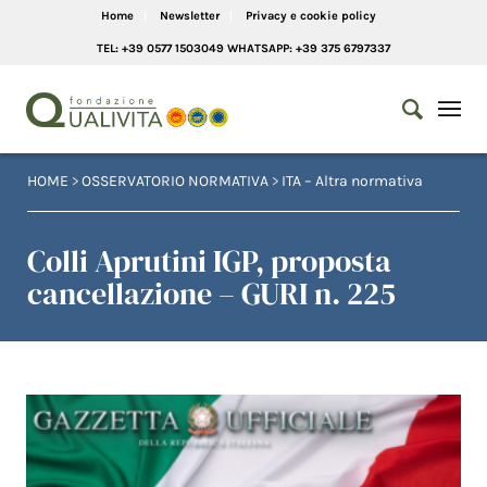
Home
Newsletter
Privacy e cookie policy
TEL: +39 0577 1503049 WHATSAPP: +39 375 6797337
HOME
>
OSSERVATORIO NORMATIVA
>
ITA – Altra normativa
Colli Aprutini IGP, proposta
cancellazione – GURI n. 225