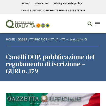
Home
Newsletter
Privacy e cookie policy
TEL: +39 0577 1503049 WHATSAPP: +39 375 6797337
HOME
>
OSSERVATORIO NORMATIVA
>
ITA – Iscrizione IG
Canelli DOP, pubblicazione del
regolamento di iscrizione –
GURI n. 179