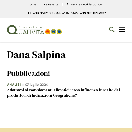
Home
Newsletter
Privacy e cookie policy
TEL: +39 0577 1503049 WHATSAPP: +39 375 6797337
Dana Salpina
Pubblicazioni
::
ANALISI
07 luglio 2026
Adattarsi ai cambiamenti climatici: cosa influenza le scelte dei
produttori di Indicazioni Geografiche?