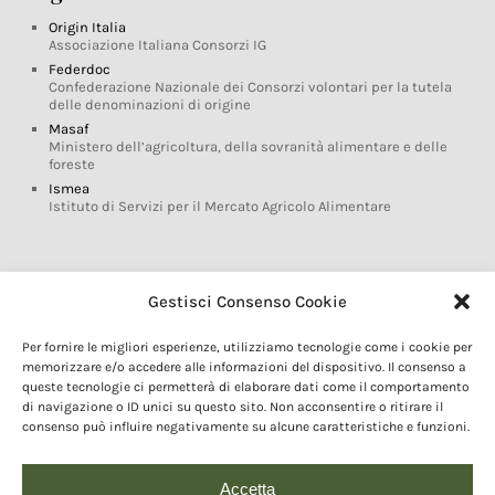
Origin Italia
Associazione Italiana Consorzi IG
Federdoc
Confederazione Nazionale dei Consorzi volontari per la tutela
delle denominazioni di origine
Masaf
Ministero dell’agricoltura, della sovranità alimentare e delle
foreste
Ismea
Istituto di Servizi per il Mercato Agricolo Alimentare
Glossario DOP IGP
Gestisci Consenso Cookie
Indicazioni Geografiche
Per fornire le migliori esperienze, utilizziamo tecnologie come i cookie per
Marchi DOP IGP
memorizzare e/o accedere alle informazioni del dispositivo. Il consenso a
Normativa prodotti DOP IGP
queste tecnologie ci permetterà di elaborare dati come il comportamento
Consorzi di Tutela
di navigazione o ID unici su questo sito. Non acconsentire o ritirare il
consenso può influire negativamente su alcune caratteristiche e funzioni.
Farm To Fork e prodotti DOP IGP
Dop economy
Riforma Sistema IG
Accetta