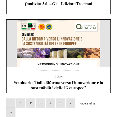
Qualivita Atlas G7 – Edizioni Treccani
NETWORKING
INNOVAZIONE
2024
Seminario "Dalla Riforma verso l’innovazione e la
sostenibilità delle IG europee"
‹
1
2
3
4
5
›
Page 3 of 19
»