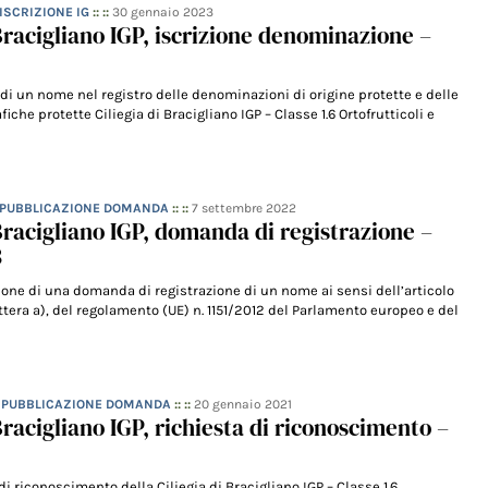
 ISCRIZIONE IG
:: ::
30 gennaio 2023
 Bracigliano IGP, iscrizione denominazione –
e di un nome nel registro delle denominazioni di origine protette e delle
iche protette Ciliegia di Bracigliano IGP – Classe 1.6 Ortofrutticoli e
– PUBBLICAZIONE DOMANDA
:: ::
7 settembre 2022
 Bracigliano IGP, domanda di registrazione –
3
ione di una domanda di registrazione di un nome ai sensi dell’articolo
ettera a), del regolamento (UE) n. 1151/2012 del Parlamento europeo e del
– PUBBLICAZIONE DOMANDA
:: ::
20 gennaio 2021
Bracigliano IGP, richiesta di riconoscimento –
di riconoscimento della Ciliegia di Bracigliano IGP – Classe 1.6.