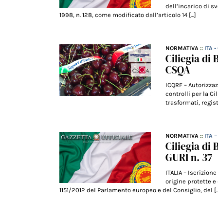
dell’incarico di sv
1998, n. 128, come modificato dall’articolo 14 […]
NORMATIVA
::
ITA 
Ciliegia di
CSQA
ICQRF – Autorizzaz
controlli per la Ci
trasformati, regi
NORMATIVA
::
ITA 
Ciliegia di
GURI n. 37
ITALIA – Iscrizion
origine protette e
1151/2012 del Parlamento europeo e del Consiglio, del [