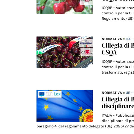
ICQRF – Autorizzaz
controlli per la C
Regolamento (UE) 
NORMATIVA
::
ITA 
Ciliegia di
CSQA
ICQRF – Autorizzaz
controlli per la Ci
trasformati, regi
NORMATIVA
::
UE –
Ciliegia di
disciplinar
ITALIA – Pubblica
disciplinare di p
paragrafo 4, del regolamento delegato (UE) 2025/27 del