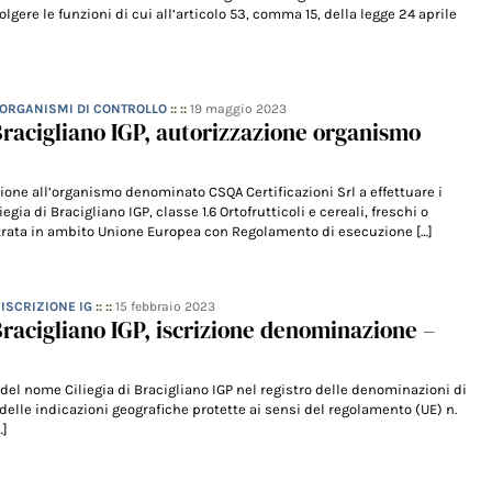
olgere le funzioni di cui all’articolo 53, comma 15, della legge 24 aprile
- ORGANISMI DI CONTROLLO
:: ::
19 maggio 2023
 Bracigliano IGP, autorizzazione organismo
ione all’organismo denominato CSQA Certificazioni Srl a effettuare i
liegia di Bracigliano IGP, classe 1.6 Ortofrutticoli e cereali, freschi o
strata in ambito Unione Europea con Regolamento di esecuzione […]
– ISCRIZIONE IG
:: ::
15 febbraio 2023
 Bracigliano IGP, iscrizione denominazione –
e del nome Ciliegia di Bracigliano IGP nel registro delle denominazioni di
 delle indicazioni geografiche protette ai sensi del regolamento (UE) n.
…]