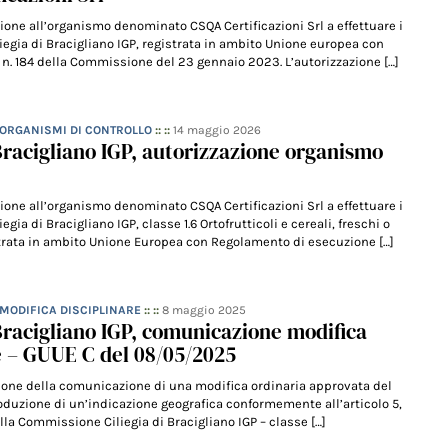
ione all’organismo denominato CSQA Certificazioni Srl a effettuare i
iliegia di Bracigliano IGP, registrata in ambito Unione europea con
n. 184 della Commissione del 23 gennaio 2023. L’autorizzazione […]
- ORGANISMI DI CONTROLLO
:: ::
14 maggio 2026
 Bracigliano IGP, autorizzazione organismo
ione all’organismo denominato CSQA Certificazioni Srl a effettuare i
liegia di Bracigliano IGP, classe 1.6 Ortofrutticoli e cereali, freschi o
strata in ambito Unione Europea con Regolamento di esecuzione […]
 MODIFICA DISCIPLINARE
:: ::
8 maggio 2025
 Bracigliano IGP, comunicazione modifica
e – GUUE C del 08/05/2025
zione della comunicazione di una modifica ordinaria approvata del
roduzione di un’indicazione geografica conformemente all’articolo 5,
la Commissione Ciliegia di Bracigliano IGP – classe […]