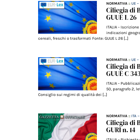
NORMATIVA
::
UE –
Ciliegia di
GUUE L 26
ITALIA – Iscrizion
indicazioni geograf
cereali, freschi o trasformati Fonte: GUUE L 26 […]
NORMATIVA
::
UE 
Ciliegia di
GUUE C 34
ITALIA – Pubblicaz
50, paragrafo 2, l
Consiglio sui regimi di qualità dei […]
NORMATIVA
::
ITA 
Ciliegia di 
GURI n. 14
ITALIA – Richiesta 