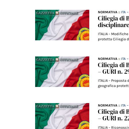
NORMATIVA
::
ITA 
Ciliegia di
disciplinare
ITALIA – Modifiche
protetta Ciliegia 
NORMATIVA
::
ITA 
Ciliegia di
– GURI n. 2
ITALIA – Proposta 
geografica protett
NORMATIVA
::
ITA 
Ciliegia di
– GURI n. 2
ITALIA – Riconosci