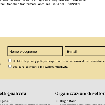
reali, freschi o trasformati Fonte: GURI n. 14 del 19/01/2021
Ho letto la privacy policy ed esprimo il mio consenso al trattamento de
a
.
Desidero iscrivermi alla newsletter Qualivita
tti Qualivita
Organizzazioni di setto
ligeo.eu
Origin Italia
ca dati dei prodotti europei DOP IGP
Associazione Italiana Consorzi I