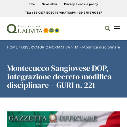
Home
Newsletter
Privacy e cookie policy
TEL: +39 0577 1503049 WHATSAPP: +39 375 6797337
HOME
>
OSSERVATORIO NORMATIVA
>
ITA – Modifica disciplinare
Montecucco Sangiovese DOP,
integrazione decreto modifica
disciplinare – GURI n. 221