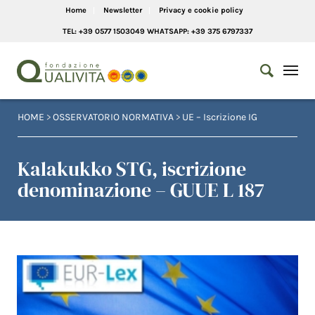
Home
Newsletter
Privacy e cookie policy
TEL: +39 0577 1503049 WHATSAPP: +39 375 6797337
HOME
>
OSSERVATORIO NORMATIVA
>
UE – Iscrizione IG
Kalakukko STG, iscrizione
denominazione – GUUE L 187