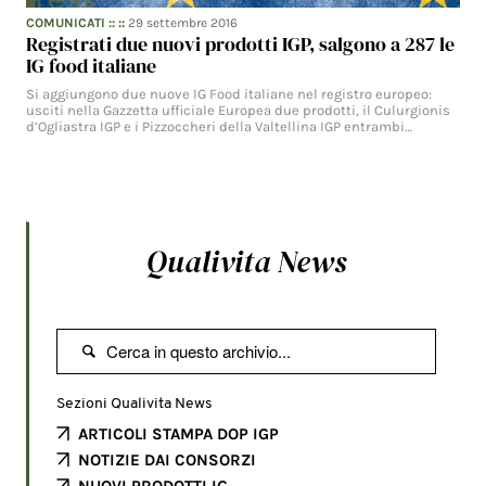
COMUNICATI
:: ::
29 settembre 2016
Registrati due nuovi prodotti IGP, salgono a 287 le
IG food italiane
Si aggiungono due nuove IG Food italiane nel registro europeo:
usciti nella Gazzetta ufficiale Europea due prodotti, il Culurgionis
d’Ogliastra IGP e i Pizzoccheri della Valtellina IGP entrambi…
Qualivita News

Sezioni Qualivita News
ARTICOLI STAMPA DOP IGP
NOTIZIE DAI CONSORZI
NUOVI PRODOTTI IG