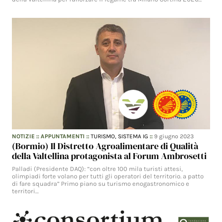
NOTIZIE
::
APPUNTAMENTI
::
TURISMO,
SISTEMA IG
::
9 giugno 2023
(Bormio) Il Distretto Agroalimentare di Qualità
della Valtellina protagonista al Forum Ambrosetti
Palladi (Presidente DAQ): “con oltre 100 mila turisti attesi,
olimpiadi forte volano per tutti gli operatori del territorio. a patto
di fare squadra” Primo piano su turismo enogastronomico e
territori…