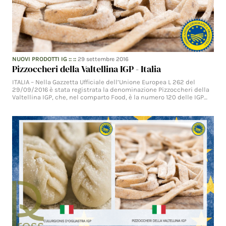
NUOVI PRODOTTI IG
:: ::
29 settembre 2016
Pizzoccheri della Valtellina IGP - Italia
ITALIA – Nella Gazzetta Ufficiale dell’Unione Europea L 262 del
29/09/2016 è stata registrata la denominazione Pizzoccheri della
Valtellina IGP, che, nel comparto Food, è la numero 120 delle IGP…