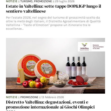
NOTIZIE
::
TURISMO,
PROMOZIONE
::
29 luglio 2026
Estate in Valtellina: sette tappe DOP&IGP lungo il
sentiero valtellinese
Per l'estate 2026, nel segno del turismo di prossimità scelto da
oltre la metà degli italiani, il Distretto Agroalimentare di Qualità
Valtellina – "Taste of Emotion" propone un itinerario tra le
eccellenze…
NOTIZIE
::
PROMOZIONE
::
13 febbraio 2026
Distretto Valtellina: degustazioni, eventi e
promozione internazionale ai Giochi Olimpici