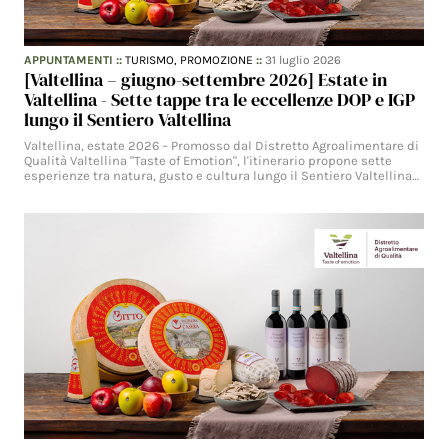
APPUNTAMENTI
::
TURISMO,
PROMOZIONE
::
31 luglio 2026
[Valtellina – giugno-settembre 2026] Estate in
Valtellina - Sette tappe tra le eccellenze DOP e IGP
lungo il Sentiero Valtellina
Valtellina, estate 2026 – Promosso dal Distretto Agroalimentare di
Qualità Valtellina "Taste of Emotion", l'itinerario propone sette
esperienze tra natura, gusto e cultura lungo il Sentiero Valtellina…