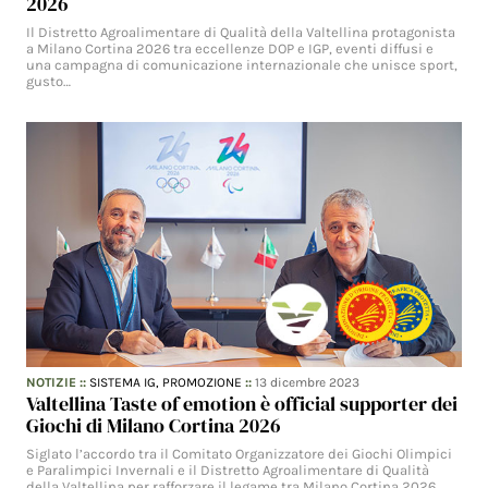
2026
Il Distretto Agroalimentare di Qualità della Valtellina protagonista
a Milano Cortina 2026 tra eccellenze DOP e IGP, eventi diffusi e
una campagna di comunicazione internazionale che unisce sport,
gusto…
NOTIZIE
::
SISTEMA IG,
PROMOZIONE
::
13 dicembre 2023
Valtellina Taste of emotion è official supporter dei
Giochi di Milano Cortina 2026
Siglato l’accordo tra il Comitato Organizzatore dei Giochi Olimpici
e Paralimpici Invernali e il Distretto Agroalimentare di Qualità
della Valtellina per rafforzare il legame tra Milano Cortina 2026…