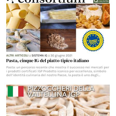
ALTRI ARTICOLI
::
SISTEMA IG
::
30 giugno 2021
Pasta, cinque IG del piatto tipico italiano
Pasta: un percorso recente che mostra il successo nei mercati per
i prodotti certificati IGP Prodotto iconico per eccellenza, simbolo
dell’identità culinaria del nostro Paese, la pasta è uno degli…