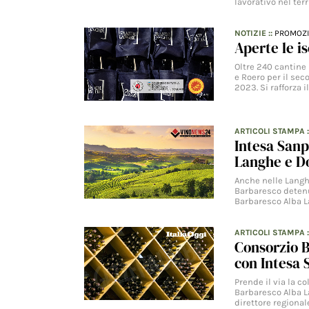
lavorativo nel terr
NOTIZIE
::
PROMOZ
Aperte le i
Oltre 240 cantine
e Roero per il sec
2023. Si rafforza 
ARTICOLI STAMPA
Intesa Sanp
Langhe e Do
Anche nelle Langh
Barbaresco detenut
Barbaresco Alba 
ARTICOLI STAMPA
Consorzio B
con Intesa 
Prende il via la c
Barbaresco Alba L
direttore regional