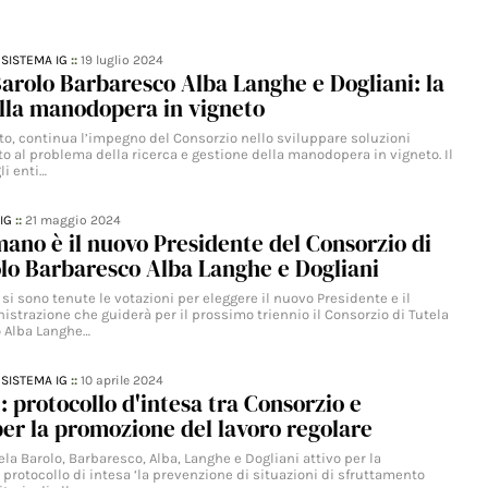
,
SISTEMA IG
::
19 luglio 2024
arolo Barbaresco Alba Langhe e Dogliani: la
lla manodopera in vigneto
o, continua l’impegno del Consorzio nello sviluppare soluzioni
to al problema della ricerca e gestione della manodopera in vigneto. Il
li enti…
IG
::
21 maggio 2024
ano è il nuovo Presidente del Consorzio di
lo Barbaresco Alba Langhe e Dogliani
 si sono tenute le votazioni per eleggere il nuovo Presidente e il
strazione che guiderà per il prossimo triennio il Consorzio di Tutela
o Alba Langhe…
,
SISTEMA IG
::
10 aprile 2024
: protocollo d'intesa tra Consorzio e
 per la promozione del lavoro regolare
tela Barolo, Barbaresco, Alba, Langhe e Dogliani attivo per la
 protocollo di intesa ‘la prevenzione di situazioni di sfruttamento