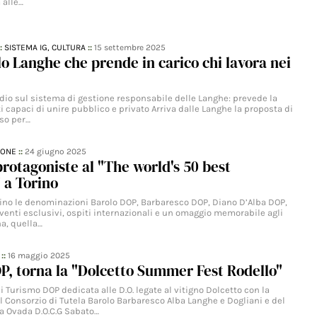
 alle…
::
SISTEMA IG,
CULTURA
::
15 settembre 2025
o Langhe che prende in carico chi lavora nei
dio sul sistema di gestione responsabile delle Langhe: prevede la
i capaci di unire pubblico e privato Arriva dalle Langhe la proposta di
so per…
IONE
::
24 giugno 2025
rotagoniste al "The world's 50 best
 a Torino
rino le denominazioni Barolo DOP, Barbaresco DOP, Diano D’Alba DOP,
venti esclusivi, ospiti internazionali e un omaggio memorabile agli
a, quella…
::
16 maggio 2025
, torna la "Dolcetto Summer Fest Rodello"
 di Turismo DOP dedicata alle D.O. legate al vitigno Dolcetto con la
l Consorzio di Tutela Barolo Barbaresco Alba Langhe e Dogliani e del
la Ovada D.O.C.G Sabato…