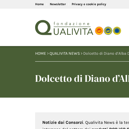
Home
Newsletter
Privacy e cookie policy
HOME
>
QUALIVITA NEWS
> Dolcetto di Diano d’Alba 
Dolcetto di Diano d’A
Notizie dai Consorzi
. Qualivita News è la te