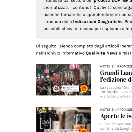
interesse dal settore dei
prodotti DOP IGP 
aromatizzati. I contenuti Qualivita sono org
ricerche tematiche e approfondimenti persona
il mondo delle
Indicazioni Geografiche
. Pr
possibili chiavi di ricerca per esplorare a f
Di seguito l’elenco completo degli articoli inere
nell’archivio informativo
Qualivita News
e relat
NOTIZIE
::
PROMOZ
Grandi Lang
l'edizione d
La rassegna “Grand
Torino, dal 26 al 
visitatori profess
NOTIZIE
::
PROMOZ
Aperte le i
Il 26 e 27 Gennaio
cantine da Langhe