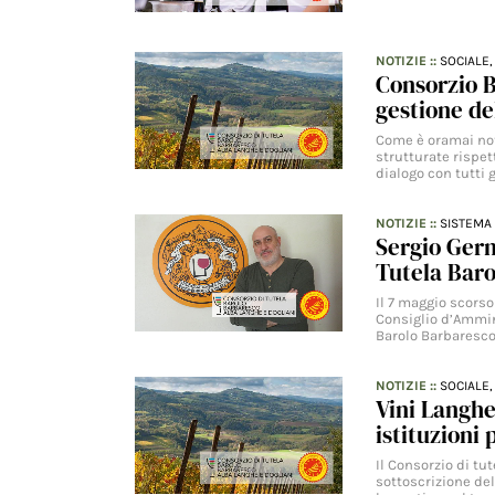
NOTIZIE
::
SOCIALE
Consorzio B
gestione de
Come è oramai not
strutturate rispet
dialogo con tutti g
NOTIZIE
::
SISTEMA 
Sergio Germ
Tutela Baro
Il 7 maggio scorso
Consiglio d’Ammini
Barolo Barbaresc
NOTIZIE
::
SOCIALE
Vini Langhe
istituzioni
Il Consorzio di tu
sottoscrizione del