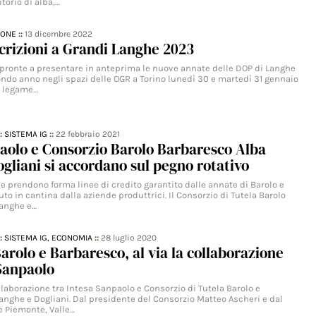
itorio di alba,…
IONE
::
13 dicembre 2022
scrizioni a Grandi Langhe 2023
 pronte a presentare in anteprima le nuove annate delle DOP di Langhe
ondo anno negli spazi delle OGR a Torino lunedì 30 e martedì 31 gennaio
il legame…
::
SISTEMA IG
::
22 febbraio 2021
aolo e Consorzio Barolo Barbaresco Alba
gliani si accordano sul pegno rotativo
e prendono forma linee di credito garantito dalle annate di Barolo e
o in cantina dalla aziende produttrici. Il Consorzio di Tutela Barolo
Langhe e…
::
SISTEMA IG,
ECONOMIA
::
28 luglio 2020
arolo e Barbaresco, al via la collaborazione
Sanpaolo
ollaborazione tra Intesa Sanpaolo e Consorzio di Tutela Barolo e
anghe e Dogliani. Dal presidente del Consorzio Matteo Ascheri e dal
e Piemonte, Valle…