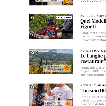
DOC e DOCG. Torna
ARTICOLI STAMPA
Quel Modell
vigneti
Completato lo stu
nascita di due ent
un modello virtuo
NOTIZIE
::
PROMOZ
Le Langhe p
restaurant"
Protagoniste a To
Dogliani DOP tra e
chef Una settiman
NOTIZIE
::
TURISMO
Turismo DOP
Torna l'iniziativa
partecipazione de
Consorzio di Tute