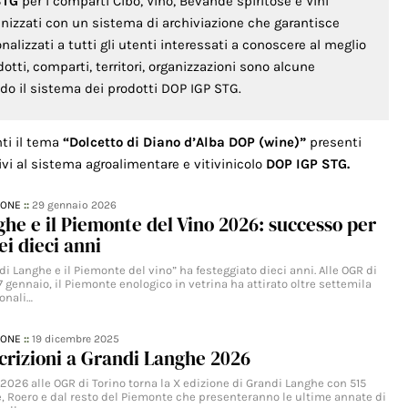
STG
per i comparti Cibo, Vino, Bevande spiritose e Vini
anizzati con un sistema di archiviazione che garantisce
lizzati a tutti gli utenti interessati a conoscere al meglio
odotti, comparti, territori, organizzazioni sono alcune
ondo il sistema dei prodotti DOP IGP STG.
nti il tema
“Dolcetto di Diano d’Alba DOP (wine)”
presenti
ivi al sistema agroalimentare e vitivinicolo
DOP IGP STG.
IONE
::
29 gennaio 2026
he e il Piemonte del Vino 2026: successo per
ei dieci anni
i Langhe e il Piemonte del vino” ha festeggiato dieci anni. Alle OGR di
27 gennaio, il Piemonte enologico in vetrina ha attirato oltre settemila
ionali…
IONE
::
19 dicembre 2025
scrizioni a Grandi Langhe 2026
 2026 alle OGR di Torino torna la X edizione di Grandi Langhe con 515
, Roero e dal resto del Piemonte che presenteranno le ultime annate di