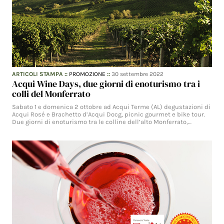
ARTICOLI STAMPA
::
PROMOZIONE
::
30 settembre 2022
Acqui Wine Days, due giorni di enoturismo tra i
colli del Monferrato
Sabato 1 e domenica 2 ottobre ad Acqui Terme (AL) degustazioni di
Acqui Rosé e Brachetto d’Acqui Docg, picnic gourmet e bike tour.
Due giorni di enoturismo tra le colline dell’alto Monferrato,…