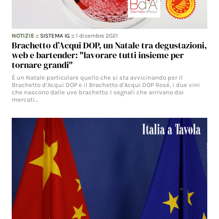
NOTIZIE
::
SISTEMA IG
::
1 dicembre 2021
Brachetto d’Acqui DOP, un Natale tra degustazioni,
web e bartender: "lavorare tutti insieme per
tornare grandi"
È un Natale particolare quello che si sta avvicinando per il
Brachetto d’Acqui DOP e il Brachetto d'Acqui DOP Rosé, i due vini
che nascono dalle uve brachetto. I segnali che arrivano dai
mercati…