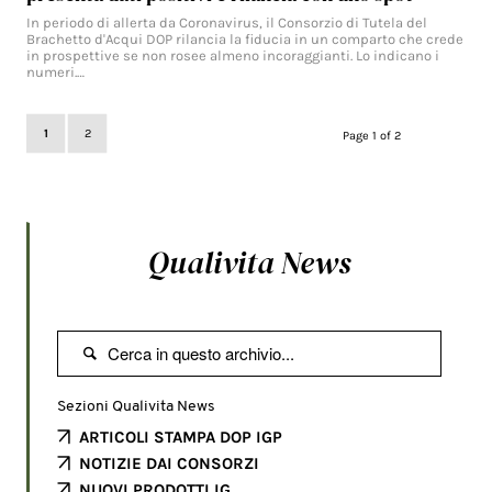
In periodo di allerta da Coronavirus, il Consorzio di Tutela del
Brachetto d'Acqui DOP rilancia la fiducia in un comparto che crede
in prospettive se non rosee almeno incoraggianti. Lo indicano i
numeri.…
1
2
Page 1 of 2
Qualivita News

Sezioni Qualivita News
ARTICOLI STAMPA DOP IGP
NOTIZIE DAI CONSORZI
NUOVI PRODOTTI IG