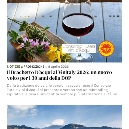
NOTIZIE
::
PROMOZIONE
::
8 aprile 2026
Il Brachetto D’acqui al Vinitaly 2026: un nuovo
volto per i 30 anni della DOP
Dalla tradizione dolce alle versioni secca e rosé: il Consorzio
Tutela Vini d’Acqui si presenta a Verona con un rebranding
ispirato alla rosa e un’identità sempre più internazionale C’è un…