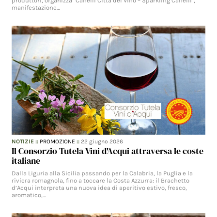
produttori, organizza "Canelli Città del Vino – Sparkling Canelli",
manifestazione…
NOTIZIE
::
PROMOZIONE
::
22 giugno 2026
Il Consorzio Tutela Vini d'Acqui attraversa le coste
italiane
Dalla Liguria alla Sicilia passando per la Calabria, la Puglia e la
riviera romagnola, fino a toccare la Costa Azzurra: il Brachetto
d’Acqui interpreta una nuova idea di aperitivo estivo, fresco,
aromatico,…