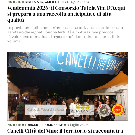
NOTIZIE
::
SISTEMA IG,
AMBIENTE
::
30 luglio 2026
Vendemmia 2026: il Consorzio Tutela Vini D’Acqui
si prepara a una raccolta anticipata e di alta
qualità
Le previsioni delineano un'annata caratterizzata da ottimo stato
sanitario dei vigneti, buona fertilità e maturazione precoce.
L'evoluzione climatica di agosto sarà determinante per definire i
volumi…
NOTIZIE
::
TURISMO,
PROMOZIONE
::
3 luglio 2026
Canelli Città del Vino: il territorio si racconta tra