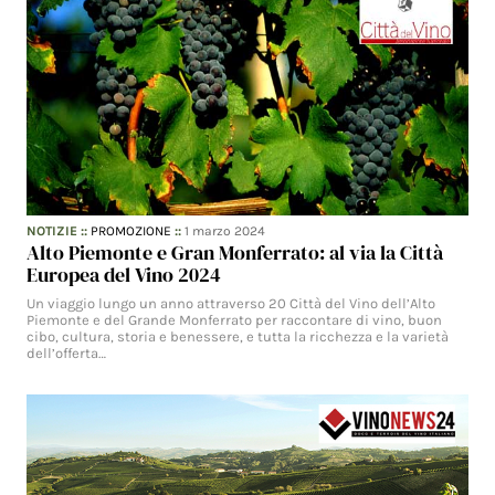
NOTIZIE
::
PROMOZIONE
::
1 marzo 2024
Alto Piemonte e Gran Monferrato: al via la Città
Europea del Vino 2024
Un viaggio lungo un anno attraverso 20 Città del Vino dell’Alto
Piemonte e del Grande Monferrato per raccontare di vino, buon
cibo, cultura, storia e benessere, e tutta la ricchezza e la varietà
dell’offerta…