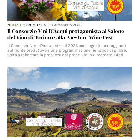
NOTIZIE
::
PROMOZIONE
::
24 febbraio 2026
Il Consorzio Vini D’Acqui protagonista al Salone
del Vino di Torino e alla Paestum Wine Fest
Il Consorzio Vini d’Acqui inizia il 2026 con segnali incoraggianti
sul fronte produttivo e una programmazione fieristica capillare,
volta a rafforzare la presenza dei propri vini sul mercato. I dati…