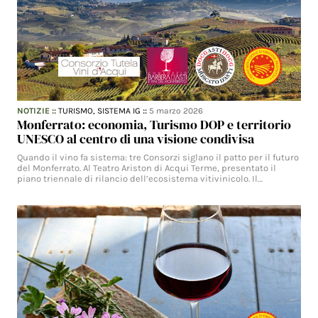
NOTIZIE
::
TURISMO,
SISTEMA IG
::
5 marzo 2026
Monferrato: economia, Turismo DOP e territorio
UNESCO al centro di una visione condivisa
Quando il vino fa sistema: tre Consorzi siglano il patto per il futuro
del Monferrato. Al Teatro Ariston di Acqui Terme, presentato il
piano triennale di rilancio dell’ecosistema vitivinicolo. Il…