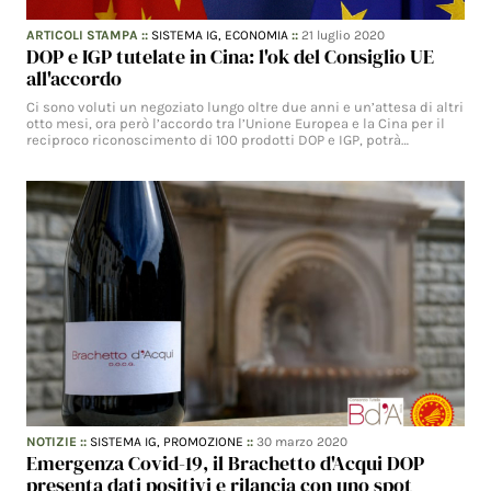
ARTICOLI STAMPA
::
SISTEMA IG,
ECONOMIA
::
21 luglio 2020
DOP e IGP tutelate in Cina: l'ok del Consiglio UE
all'accordo
Ci sono voluti un negoziato lungo oltre due anni e un’attesa di altri
otto mesi, ora però l’accordo tra l’Unione Europea e la Cina per il
reciproco riconoscimento di 100 prodotti DOP e IGP, potrà…
NOTIZIE
::
SISTEMA IG,
PROMOZIONE
::
30 marzo 2020
Emergenza Covid-19, il Brachetto d'Acqui DOP
presenta dati positivi e rilancia con uno spot