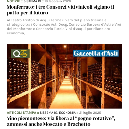
NOTIZIE
::
SISTEMA IG
::
19 febbraio 2026
Monferrato: i tre Consorzi vitivinicoli siglano il
patto per il futuro
Al Teatro Ariston di Acqui Terme il varo del piano triennale
strategico tra i Consorzio Asti Docg, Consorzio Barbera d’Asti e Vini
del Monferrato e Consorzio Tutela Vini d’Acqui per rilanciare
economia,…
ARTICOLI STAMPA
::
SISTEMA IG,
ECONOMIA
::
21 luglio 2025
Vino piemontese: via libera al “pegno rotativo”,
ammessi anche Moscato e Brachetto