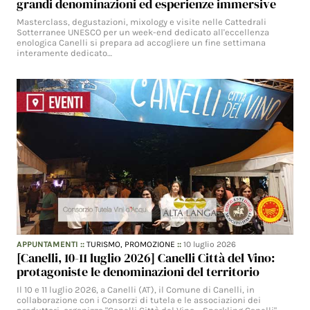
grandi denominazioni ed esperienze immersive
Masterclass, degustazioni, mixology e visite nelle Cattedrali
Sotterranee UNESCO per un week-end dedicato all'eccellenza
enologica Canelli si prepara ad accogliere un fine settimana
interamente dedicato…
APPUNTAMENTI
::
TURISMO,
PROMOZIONE
::
10 luglio 2026
[Canelli, 10-11 luglio 2026] Canelli Città del Vino:
protagoniste le denominazioni del territorio
Il 10 e 11 luglio 2026, a Canelli (AT), il Comune di Canelli, in
collaborazione con i Consorzi di tutela e le associazioni dei