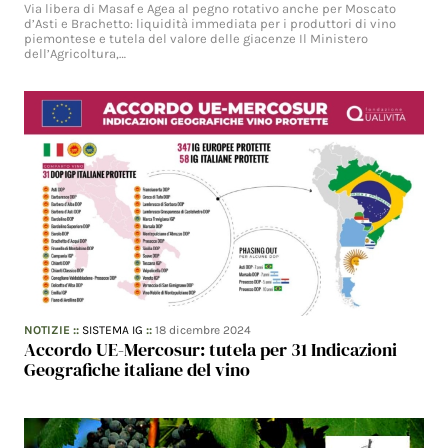
Via libera di Masaf e Agea al pegno rotativo anche per Moscato
d’Asti e Brachetto: liquidità immediata per i produttori di vino
piemontese e tutela del valore delle giacenze Il Ministero
dell’Agricoltura,…
NOTIZIE
::
SISTEMA IG
::
18 dicembre 2024
Accordo UE-Mercosur: tutela per 31 Indicazioni
Geografiche italiane del vino