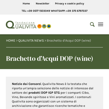
Home
Newsletter
Privacy e cookie policy
TEL: +39 0577 1503049 WHATSAPP: +39 375 6797337
HOME
>
QUALIVITA NEWS
> Brachetto d’Acqui DOP (wine)
Brachetto d’Acqui DOP (wine)
Notizie dai Consorzi
. Qualivita News è la testata che
riporta un’ampia selezione delle notizie di interesse dal
settore dei
prodotti DOP IGP STG
per i comparti Cibo,
Vino, Bevande spiritose e Vini aromatizzati. I contenuti
Qualivita sono organizzati con un sistema di
archiviazione che garantisce ricerche tematiche e