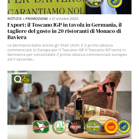
NOTIZIE
::
PROMOZIONE
::
21 ottobre 2025
Export: il Toscano IGP in tavola in Germania, il
tagliere del gusto in 20 ristoranti di Monaco di
Baviera
La Germania batte anche gli Stati Uniti: è il primo sbocco
commerciale in Europa per il Toscano IGP Il Toscano IGP torna in
Germania per consolidare il primo sbocco commerciale europeo
ed il secondo…