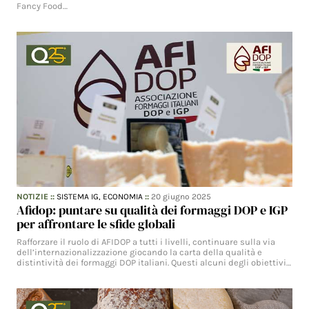
Fancy Food…
NOTIZIE
::
SISTEMA IG,
ECONOMIA
::
20 giugno 2025
Afidop: puntare su qualità dei formaggi DOP e IGP
per affrontare le sfide globali
Rafforzare il ruolo di AFIDOP a tutti i livelli, continuare sulla via
dell’internazionalizzazione giocando la carta della qualità e
distintività dei formaggi DOP italiani. Questi alcuni degli obiettivi…