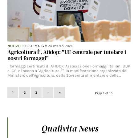
NOTIZIE
::
SISTEMA IG
::
24 marzo 2025
Agricoltura È, Afidop: "UE centrale per tutelare i
nostri formaggi"
I formaggi certificati di AFIDOP, Associazione Formaggi Italiani DOP
e IGP, di scena a "Agricoltura È", la manifestazione organizzata dal
Ministero dell'Agricoltura, della Sovranità alimentare e delle…
1
2
3
›
»
Page 1 of 15
Qualivita News