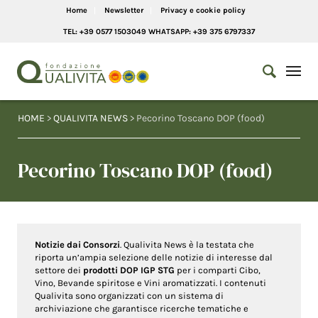
Home
Newsletter
Privacy e cookie policy
TEL: +39 0577 1503049 WHATSAPP: +39 375 6797337
HOME
>
QUALIVITA NEWS
> Pecorino Toscano DOP (food)
Pecorino Toscano DOP (food)
Notizie dai Consorzi
. Qualivita News è la testata che
riporta un’ampia selezione delle notizie di interesse dal
settore dei
prodotti DOP IGP STG
per i comparti Cibo,
Vino, Bevande spiritose e Vini aromatizzati. I contenuti
Qualivita sono organizzati con un sistema di
archiviazione che garantisce ricerche tematiche e