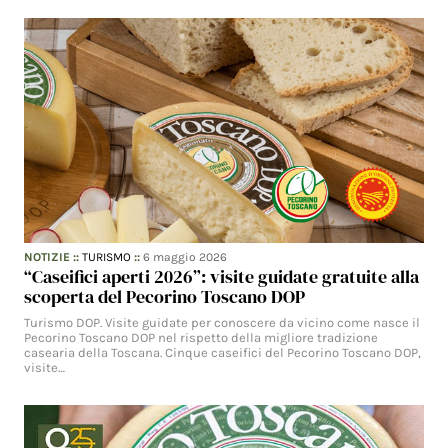
NOTIZIE
::
TURISMO
::
6 maggio 2026
“Caseifici aperti 2026”: visite guidate gratuite alla
scoperta del Pecorino Toscano DOP
Turismo DOP. Visite guidate per conoscere da vicino come nasce il
Pecorino Toscano DOP nel rispetto della migliore tradizione
casearia della Toscana. Cinque caseifici del Pecorino Toscano DOP,
visite…