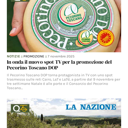
NOTIZIE
::
PROMOZIONE
::
7 novembre 2025
In onda il nuovo spot TV per la promozione del
Pecorino Toscano DOP
Il Pecorino Toscano DOP torna protagonista in TV con uno spot
trasmesso sulle reti Cairo, La7 e La7d, a partire dal 9 novembre per
tre settimane Natale è alle porte e il Consorzio del Pecorino
Toscano…