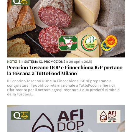
NOTIZIE
::
SISTEMA IG,
PROMOZIONE
::
29 aprile 2025
Pecorino Toscano DOP e Finocchiona IGP portano
la toscana a TuttoFood Milano
Il Pecorino Toscano DOP e la Finocchiona IGP si preparano a
conquistare il pubblico internazionale a TuttoFood, la fiera di
riferimento per il settore agroalimentare. I due prodotti simbolo
della Toscana…