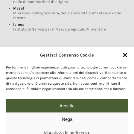
delle denominazioni di origine
Masaf
Ministero dell’agricoltura, della sovranità alimentare e delle
foreste
Ismea
Istituto di Servizi per il Mercato Agricolo Alimentare
Glossario DOP IGP
Gestisci Consenso Cookie
Indicazioni Geografiche
Per fornire le migliori esperienze, utilizziamo tecnologie come i cookie per
Marchi DOP IGP
memorizzare e/o accedere alle informazioni del dispositivo. Il consenso a
Normativa prodotti DOP IGP
queste tecnologie ci permetterà di elaborare dati come il comportamento
Consorzi di Tutela
di navigazione o ID unici su questo sito. Non acconsentire o ritirare il
consenso può influire negativamente su alcune caratteristiche e funzioni.
Farm To Fork e prodotti DOP IGP
Dop economy
Riforma Sistema IG
Accetta
Turismo DOP
Nega
Visualizza le preferenze