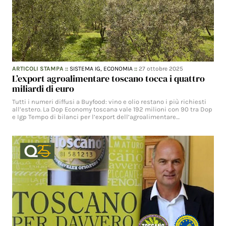
ARTICOLI STAMPA
::
SISTEMA IG,
ECONOMIA
::
27 ottobre 2025
L’export agroalimentare toscano tocca i quattro
miliardi di euro
Tutti i numeri diffusi a Buyfood: vino e olio restano i più richiesti
all’estero. La Dop Economy toscana vale 192 milioni con 90 tra Dop
e Igp Tempo di bilanci per l’export dell’agroalimentare…