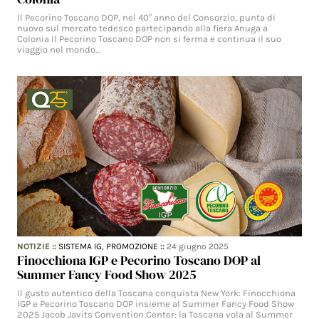
Il Pecorino Toscano DOP, nel 40° anno del Consorzio, punta di
nuovo sul mercato tedesco partecipando alla fiera Anuga a
Colonia Il Pecorino Toscano DOP non si ferma e continua il suo
viaggio nel mondo…
NOTIZIE
::
SISTEMA IG,
PROMOZIONE
::
24 giugno 2025
Finocchiona IGP e Pecorino Toscano DOP al
Summer Fancy Food Show 2025
Il gusto autentico della Toscana conquista New York: Finocchiona
IGP e Pecorino Toscano DOP insieme al Summer Fancy Food Show
2025 Jacob Javits Convention Center: la Toscana vola al Summer