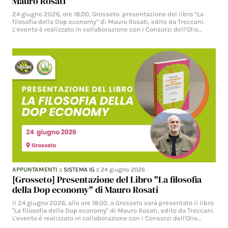
Mauro Rosati
24 giugno 2026, ore 18.00, Grosseto: presentazione del libro “La
filosofia della Dop economy” di Mauro Rosati, edito da Treccani.
L’evento è realizzato in collaborazione con i Consorzi dell’Olio…
APPUNTAMENTI
::
SISTEMA IG
::
24 giugno 2026
[Grosseto] Presentazione del Libro "La filosofia
della Dop economy" di Mauro Rosati
Il 24 giugno 2026, alle ore 18.00, a Grosseto sarà presentato il libro
"La filosofia della Dop economy" di Mauro Rosati, edito da Treccani.
L'evento è realizzato in collaborazione con i Consorzi dell'Olio…