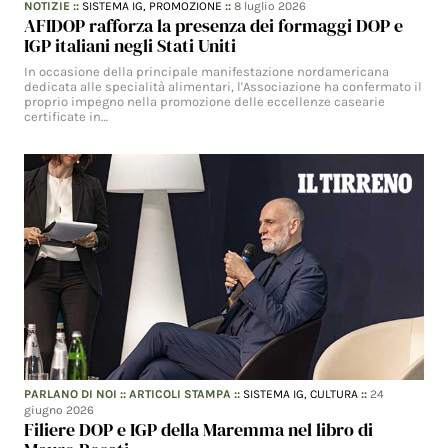
NOTIZIE
::
SISTEMA IG,
PROMOZIONE
::
8 luglio 2026
AFIDOP rafforza la presenza dei formaggi DOP e
IGP italiani negli Stati Uniti
In occasione della principale manifestazione nordamericana
dedicata alle specialità alimentari, l'Associazione ha confermato il
proprio impegno nella promozione delle eccellenze casearie
certificate in…
PARLANO DI NOI
::
ARTICOLI STAMPA
::
SISTEMA IG,
CULTURA
::
24
giugno 2026
Filiere DOP e IGP della Maremma nel libro di