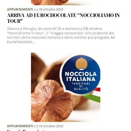
APPUNTAMENTI
:: ::
19 ottobre 2012
ARRIVA AD EUROCHOCOLATE “NOCCIOLIAMO IN
TOUR"
Sbarca a Perugia, da venerdì 19 a domenica 28 ottobre,
“Noccioliamo in tour”, il “viaggio sensoriale” alla scoperta dei
territori della nocciola italiana e delle varieta' più pregiate. Ad
Eurochocolate,…
APPUNTAMENTI
:: ::
14 ottobre 2012