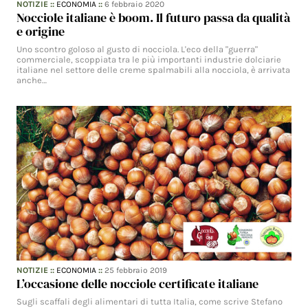
NOTIZIE
::
ECONOMIA
::
6 febbraio 2020
Nocciole italiane è boom. Il futuro passa da qualità
e origine
Uno scontro goloso al gusto di nocciola. L'eco della "guerra"
commerciale, scoppiata tra le più importanti industrie dolciarie
italiane nel settore delle creme spalmabili alla nocciola, è arrivata
anche…
NOTIZIE
::
ECONOMIA
::
25 febbraio 2019
L’occasione delle nocciole certificate italiane
Sugli scaffali degli alimentari di tutta Italia, come scrive Stefano