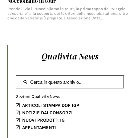
Noccioliamo in tour
Prende il via il “Noccioliamo in tour”, la prima tappa del “viaggio
sensoriale” alla scoperta dei territori della nocciola italiana, oltre
che delle varieta' più pregiate. L’Associazione Città…
Qualivita News

Sezioni Qualivita News
ARTICOLI STAMPA DOP IGP
NOTIZIE DAI CONSORZI
NUOVI PRODOTTI IG
APPUNTAMENTI