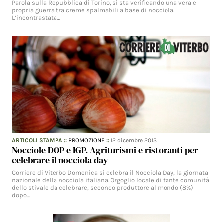
Parola sulla Repubblica di Torino, si sta verificando una vera e
propria guerra tra creme spalmabili a base di nocciola.
L’incontrastata…
ARTICOLI STAMPA
::
PROMOZIONE
::
12 dicembre 2013
Nocciole DOP e IGP. Agriturismi e ristoranti per
celebrare il nocciola day
Corriere di Viterbo Domenica si celebra il Nocciola Day, la giornata
nazionale della nocciola italiana. Orgoglio locale di tante comunità
dello stivale da celebrare, secondo produttore al mondo (8%)
dopo…