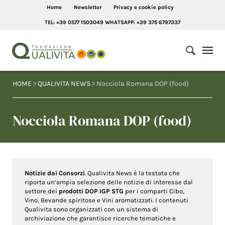
Home
Newsletter
Privacy e cookie policy
TEL: +39 0577 1503049 WHATSAPP: +39 375 6797337
HOME
>
QUALIVITA NEWS
> Nocciola Romana DOP (food)
Nocciola Romana DOP (food)
Notizie dai Consorzi
. Qualivita News è la testata che
riporta un’ampia selezione delle notizie di interesse dal
settore dei
prodotti DOP IGP STG
per i comparti Cibo,
Vino, Bevande spiritose e Vini aromatizzati. I contenuti
Qualivita sono organizzati con un sistema di
archiviazione che garantisce ricerche tematiche e