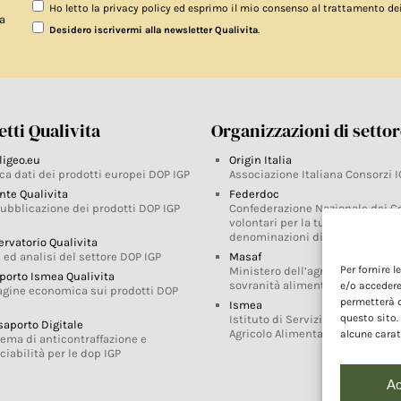
Ho letto la privacy policy ed esprimo il mio consenso al trattamento de
a
.
Desidero iscrivermi alla newsletter Qualivita
tti Qualivita
Organizzazioni di setto
ligeo.eu
Origin Italia
ca dati dei prodotti europei DOP IGP
Associazione Italiana Consorzi I
nte Qualivita
Federdoc
pubblicazione dei prodotti DOP IGP
Confederazione Nazionale dei C
volontari per la tutela delle
denominazioni di origine
ervatorio Qualivita
 ed analisi del settore DOP IGP
Masaf
Per fornire 
Ministero dell’agricoltura, della
porto Ismea Qualivita
sovranità alimentare e delle for
e/o accedere
agine economica sui prodotti DOP
permetterà d
Ismea
questo sito.
Istituto di Servizi per il Mercato
saporto Digitale
Agricolo Alimentare
alcune carat
tema di anticontraffazione e
ciabilità per le dop IGP
Ac