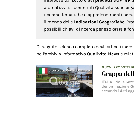
interesse dal settore dei
prodotti DOP IGP 
aromatizzati. I contenuti Qualivita sono org
ricerche tematiche e approfondimenti persona
il mondo delle
Indicazioni Geografiche
. Pr
possibili chiavi di ricerca per esplorare a f
Di seguito l’elenco completo degli articoli inere
nell’archivio informativo
Qualivita News
e relat
NUOVI PRODOTTI I
Grappa della
ITALIA – Nella Gaz
denominazione Grap
secondo i dati ag