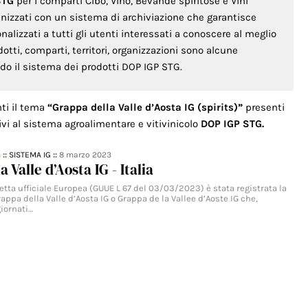
STG
per i comparti Cibo, Vino, Bevande spiritose e Vini
anizzati con un sistema di archiviazione che garantisce
lizzati a tutti gli utenti interessati a conoscere al meglio
odotti, comparti, territori, organizzazioni sono alcune
ondo il sistema dei prodotti DOP IGP STG.
nti il tema
“Grappa della Valle d’Aosta IG (spirits)”
presenti
ivi al sistema agroalimentare e vitivinicolo
DOP IGP STG.
G
::
SISTEMA IG
::
8 marzo 2023
 Valle d’Aosta IG - Italia
zetta ufficiale Europea (GUUE L 67 del 03/03/2023) è stata registrata la
pa della Valle d’Aosta IG o Grappa de la Vallee d’Aoste IG che,
giornati…