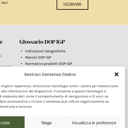
i dati
re
Glossario DOP IGP
Indicazioni Geografiche
G
Marchi DOP IGP
Normativa prodotti DOP IGP
onsorzi
Consorzi di Tutela
Gestisci Consenso Cookie
Farm To Fork e prodotti DOP IGP
Dop economy
le migliori esperienze, utilizziamo tecnologie come i cookie per memorizzare
Riforma Sistema IG
este
 alle informazioni del dispositivo. Il consenso a queste tecnologie ci
Turismo DOP
i elaborare dati come il comportamento di navigazione o ID unici su
 Non acconsentire o ritirare il consenso può influire negativamente su
teristiche e funzioni.
cetta
Nega
Visualizza le preferenze