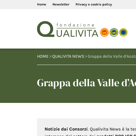
Home
Newsletter
Privacy e cookie policy
HOME
>
QUALIVITA NEWS
> Grappa della Valle d’Aosta
Grappa della Valle d’Ao
Notizie dai Consorzi
. Qualivita News è la te