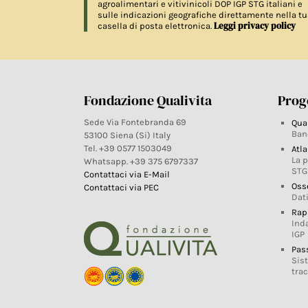
agroalimentari e vitivinicoli DOP IGP STG italiani e
sulle indicazioni geografiche direttamente nella tu
Leggi privacy policy
casella di posta elettronica.
Fondazione Qualivita
Proge
Sede Via Fontebranda 69
Qua
Ban
53100 Siena (Si) Italy
Tel. +39 0577 1503049
Atla
La 
Whatsapp. +39 375 6797337
STG
Contattaci via E-Mail
Oss
Contattaci via PEC
Dati
Rap
Ind
IGP
Pas
Sis
trac