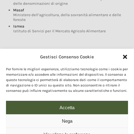
delle denominazioni di origine
Masaf
Ministero dell’agricoltura, della sovranità alimentare e delle
foreste
Ismea
Istituto di Servizi per il Mercato Agricolo Alimentare
Glossario DOP IGP
Gestisci Consenso Cookie
Indicazioni Geografiche
Per fornire le migliori esperienze, utilizziamo tecnologie come i cookie per
Marchi DOP IGP
memorizzare e/o accedere alle informazioni del dispositivo. Il consenso a
Normativa prodotti DOP IGP
queste tecnologie ci permetterà di elaborare dati come il comportamento
Consorzi di Tutela
di navigazione o ID unici su questo sito. Non acconsentire o ritirare il
consenso può influire negativamente su alcune caratteristiche e funzioni.
Farm To Fork e prodotti DOP IGP
Dop economy
Riforma Sistema IG
Accetta
Turismo DOP
Nega