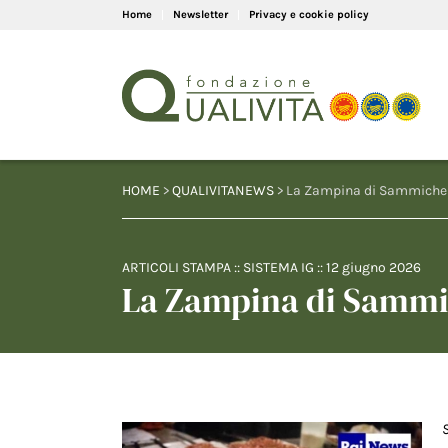
Home
Newsletter
Privacy e cookie policy
HOME
>
QUALIVITANEWS
> La Zampina di Sammichel
ARTICOLI STAMPA
::
SISTEMA IG
::
12 giugno 2026
La Zampina di Sammic
S