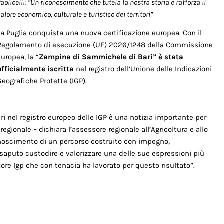
aolicelli: “Un riconoscimento che tutela la nostra storia e rafforza il
alore economico, culturale e turistico dei territori”
La Puglia conquista una nuova certificazione europea. Con il
Regolamento di esecuzione (UE) 2026/1248 della Commissione
europea, la “
Zampina di Sammichele di Bari” è stata
ufficialmente iscritta
nel registro dell’Unione delle Indicazioni
Geografiche Protette (IGP).
i nel registro europeo delle IGP è una notizia importante per
egionale – dichiara l’assessore regionale all’Agricoltura e allo
conoscimento di un percorso costruito con impegno,
puto custodire e valorizzare una delle sue espressioni più
tore Igp che con tenacia ha lavorato per questo risultato”.