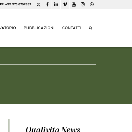
PP: +39 375 6797337
VATORIO
PUBBLICAZIONI
CONTATTI
Qualivita News