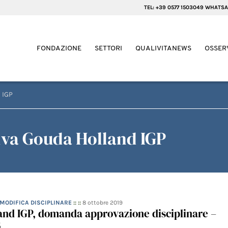
TEL: +39 0577 1503049 WHATSA
FONDAZIONE
SETTORI
QUALIVITANEWS
OSSER
 IGP
va Gouda Holland IGP
 MODIFICA DISCIPLINARE
:: ::
8 ottobre 2019
and IGP, domanda approvazione disciplinare –
8