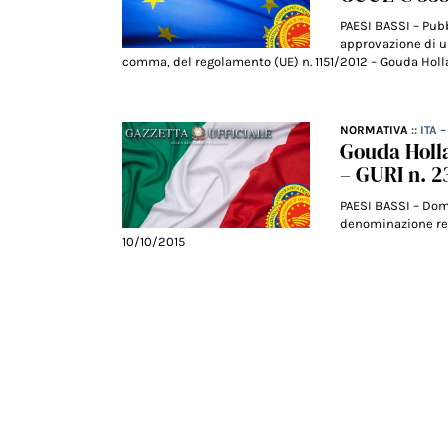
PAESI BASSI – Pub
approvazione di u
comma, del regolamento (UE) n. 1151/2012 – Gouda Holla
NORMATIVA
::
ITA 
Gouda Holla
– GURI n. 2
PAESI BASSI – Dom
denominazione reg
10/10/2015