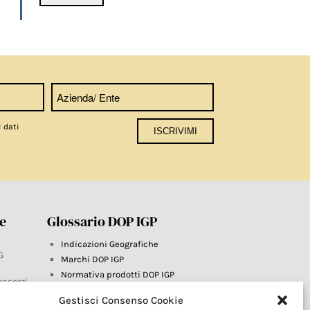
i dati
re
Glossario DOP IGP
Indicazioni Geografiche
G
Marchi DOP IGP
Normativa prodotti DOP IGP
onsorzi
Consorzi di Tutela
Gestisci Consenso Cookie
Farm To Fork e prodotti DOP IGP