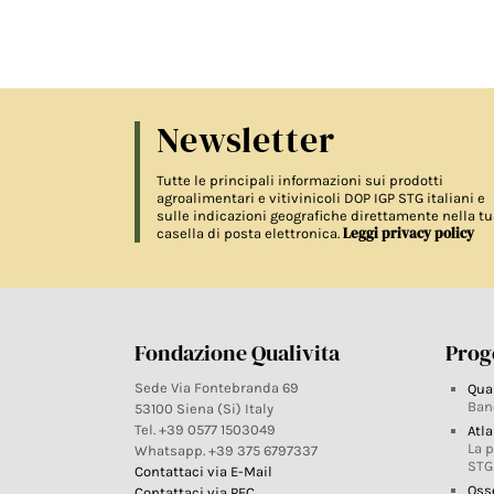
Newsletter
Tutte le principali informazioni sui prodotti
agroalimentari e vitivinicoli DOP IGP STG italiani e
sulle indicazioni geografiche direttamente nella tu
Leggi privacy policy
casella di posta elettronica.
Fondazione Qualivita
Proge
Sede Via Fontebranda 69
Qua
Ban
53100 Siena (Si) Italy
Tel. +39 0577 1503049
Atla
La 
Whatsapp. +39 375 6797337
STG
Contattaci via E-Mail
Oss
Contattaci via PEC