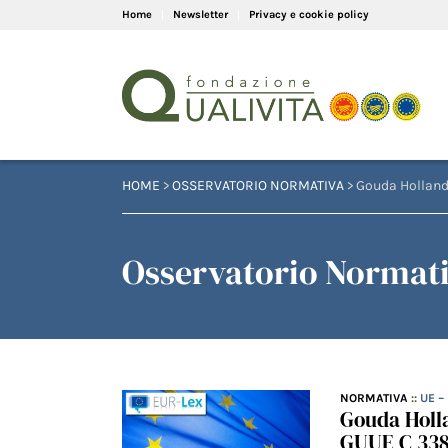
Home
Newsletter
Privacy e cookie policy
HOME
>
OSSERVATORIO NORMATIVA
> Gouda Holland
Osservatorio Normati
NORMATIVA
::
UE –
Gouda Holl
GUUE C 33