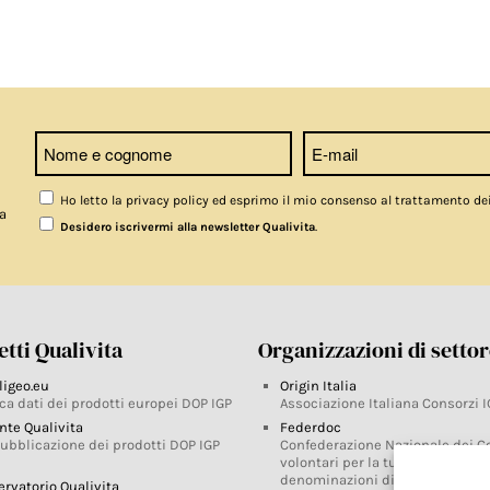
Ho letto la privacy policy ed esprimo il mio consenso al trattamento de
a
.
Desidero iscrivermi alla newsletter Qualivita
tti Qualivita
Organizzazioni di setto
ligeo.eu
Origin Italia
ca dati dei prodotti europei DOP IGP
Associazione Italiana Consorzi I
nte Qualivita
Federdoc
pubblicazione dei prodotti DOP IGP
Confederazione Nazionale dei C
volontari per la tutela delle
denominazioni di origine
ervatorio Qualivita