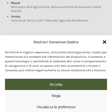
Masaf
Ministero dell’agricoltura, della sovranità alimentare e delle
foreste
Ismea
Istituto di Servizi per il Mercato Agricolo Alimentare
Glossario DOP IGP
Gestisci Consenso Cookie
Indicazioni Geografiche
Per fornire le migliori esperienze, utilizziamo tecnologie come i cookie per
Marchi DOP IGP
memorizzare e/o accedere alle informazioni del dispositivo. Il consenso a
Normativa prodotti DOP IGP
queste tecnologie ci permetterà di elaborare dati come il comportamento
Consorzi di Tutela
di navigazione o ID unici su questo sito. Non acconsentire o ritirare il
consenso può influire negativamente su alcune caratteristiche e funzioni.
Farm To Fork e prodotti DOP IGP
Dop economy
Riforma Sistema IG
Accetta
Turismo DOP
Nega
Visualizza le preferenze
© 2020 Copyright - Fondazione Qualivita :: Credits:
IDEM ADV Grafica web