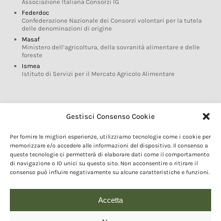
Associazione Italiana Consorzi IG
Federdoc
Confederazione Nazionale dei Consorzi volontari per la tutela
delle denominazioni di origine
Masaf
Ministero dell’agricoltura, della sovranità alimentare e delle
foreste
Ismea
Istituto di Servizi per il Mercato Agricolo Alimentare
Glossario DOP IGP
Gestisci Consenso Cookie
Indicazioni Geografiche
Per fornire le migliori esperienze, utilizziamo tecnologie come i cookie per
Marchi DOP IGP
memorizzare e/o accedere alle informazioni del dispositivo. Il consenso a
Normativa prodotti DOP IGP
queste tecnologie ci permetterà di elaborare dati come il comportamento
Consorzi di Tutela
di navigazione o ID unici su questo sito. Non acconsentire o ritirare il
consenso può influire negativamente su alcune caratteristiche e funzioni.
Farm To Fork e prodotti DOP IGP
Dop economy
Riforma Sistema IG
Accetta
Turismo DOP