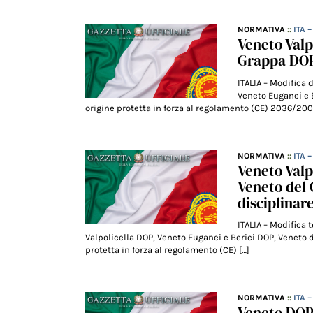
NORMATIVA
::
ITA 
Veneto Valp
Grappa DOP,
ITALIA – Modifica 
Veneto Euganei e 
origine protetta in forza al regolamento (CE) 2036/20
NORMATIVA
::
ITA 
Veneto Valp
Veneto del
disciplinar
ITALIA – Modifica
Valpolicella DOP, Veneto Euganei e Berici DOP, Veneto 
protetta in forza al regolamento (CE) […]
NORMATIVA
::
ITA 
Veneto DOP 