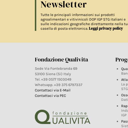
Newsletter
Tutte le principali informazioni sui prodotti
agroalimentari e vitivinicoli DOP IGP STG italiani e
sulle indicazioni geografiche direttamente nella tu
Leggi privacy policy
casella di posta elettronica.
Fondazione Qualivita
Proge
Sede Via Fontebranda 69
Qua
Ban
53100 Siena (Si) Italy
Tel. +39 0577 1503049
Atla
La 
Whatsapp. +39 375 6797337
STG
Contattaci via E-Mail
Oss
Contattaci via PEC
Dati
Rap
Ind
IGP
Pas
Sis