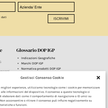
i dati
re
Glossario DOP IGP
Indicazioni Geografiche
G
Marchi DOP IGP
Normativa prodotti DOP IGP
onsorzi
Consorzi di Tutela
Gestisci Consenso Cookie
Farm To Fork e prodotti DOP IGP
Dop economy
le migliori esperienze, utilizziamo tecnologie come i cookie per memorizzare
Riforma Sistema IG
este
 alle informazioni del dispositivo. Il consenso a queste tecnologie ci
Turismo DOP
i elaborare dati come il comportamento di navigazione o ID unici su
 Non acconsentire o ritirare il consenso può influire negativamente su
teristiche e funzioni.