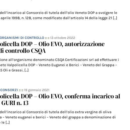
dell’incarico al Consorzio di tutela dell’olio Veneto DOP a svolgere le
aprile 1998, n. 128, come modificato dall’articolo 14 della legge 21 […]
- ORGANISMI DI CONTROLLO
:: ::
13 ottobre 2022
olicella DOP – Olio EVO, autorizzazione
di controllo CSQA
ione all’organismo denominato CSQA Certificazioni srl ad effettuare i
eneto Valpolicella DOP – Veneto Euganei e Berici – Veneto del Grappa –
5 Oli e Grassi, […]
– CONSORZI
:: ::
19 gennaio 2021
olicella DOP – Olio EVO, conferma incarico al
 GURI n. 13
ell’incarico al Consorzio di tutela dell’olio extra vergine di oliva
la – Veneto euganei e berici – Veneto del grappa a denominazione di
 le […]