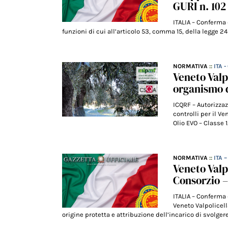
GURI n. 102
ITALIA – Conferma 
funzioni di cui all’articolo 53, comma 15, della legge 24 
NORMATIVA
::
ITA 
Veneto Valp
organismo 
ICQRF – Autorizzaz
controlli per il V
Olio EVO – Classe 1.
NORMATIVA
::
ITA 
Veneto Valp
Consorzio –
ITALIA – Conferma d
Veneto Valpolicel
origine protetta e attribuzione dell’incarico di svolgere