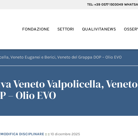
TEL: +39 0577 1503049 WHATSA
FONDAZIONE
SETTORI
QUALIVITANEWS
OSSER
cella, Veneto Euganei e Berici, Veneto del Grappa DOP – Olio EVO
a Veneto Valpolicella, Veneto 
P – Olio EVO
– MODIFICA DISCIPLINARE
:: ::
10 dicembre 2025