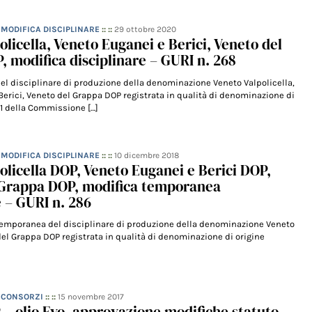
– MODIFICA DISCIPLINARE
:: ::
29 ottobre 2020
olicella, Veneto Euganei e Berici, Veneto del
 modifica disciplinare – GURI n. 268
del disciplinare di produzione della denominazione Veneto Valpolicella,
Berici, Veneto del Grappa DOP registrata in qualità di denominazione di
01 della Commissione […]
– MODIFICA DISCIPLINARE
:: ::
10 dicembre 2018
olicella DOP, Veneto Euganei e Berici DOP,
 Grappa DOP, modifica temporanea
e – GURI n. 286
 temporanea del disciplinare di produzione della denominazione Veneto
del Grappa DOP registrata in qualità di denominazione di origine
– CONSORZI
:: ::
15 novembre 2017
– olio Evo, approvazione modifiche statuto