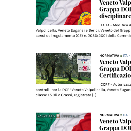
Veneto Valp
Grappa DOP
disciplinar
ITALIA – Modifica
Valpolicella, Veneto Euganei e Berici, Veneto del Grap
sensi del regolamento (CE) n. 2036/2001 della Commis
NORMATIVA
::
ITA 
Veneto Valp
Grappa DOP
Certificazio
ICQRF – Autorizzaz
controlli per la DOP “Veneto Valpolicella, Veneto Euganei
classe 1.5 Oli e Grassi, registrata […]
NORMATIVA
::
ITA 
Veneto Valp
Grappa DOP 