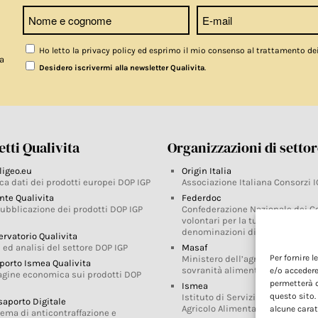
Ho letto la privacy policy ed esprimo il mio consenso al trattamento de
a
.
Desidero iscrivermi alla newsletter Qualivita
tti Qualivita
Organizzazioni di setto
ligeo.eu
Origin Italia
ca dati dei prodotti europei DOP IGP
Associazione Italiana Consorzi I
nte Qualivita
Federdoc
pubblicazione dei prodotti DOP IGP
Confederazione Nazionale dei C
volontari per la tutela delle
denominazioni di origine
ervatorio Qualivita
 ed analisi del settore DOP IGP
Masaf
Per fornire 
Ministero dell’agricoltura, della
porto Ismea Qualivita
sovranità alimentare e delle for
e/o accedere
agine economica sui prodotti DOP
permetterà d
Ismea
questo sito.
Istituto di Servizi per il Mercato
saporto Digitale
Agricolo Alimentare
alcune carat
tema di anticontraffazione e