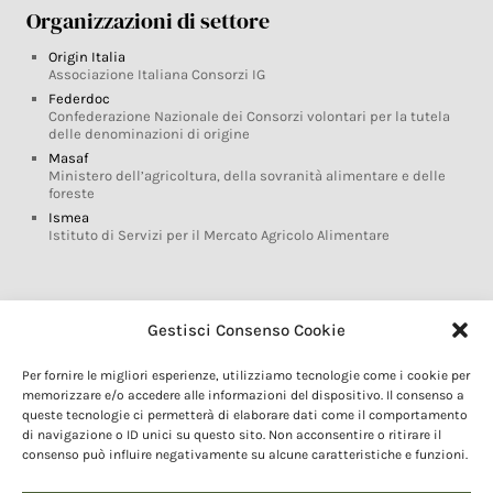
Organizzazioni di settore
Origin Italia
Associazione Italiana Consorzi IG
Federdoc
Confederazione Nazionale dei Consorzi volontari per la tutela
delle denominazioni di origine
Masaf
Ministero dell’agricoltura, della sovranità alimentare e delle
foreste
Ismea
Istituto di Servizi per il Mercato Agricolo Alimentare
Glossario DOP IGP
Gestisci Consenso Cookie
Indicazioni Geografiche
Per fornire le migliori esperienze, utilizziamo tecnologie come i cookie per
Marchi DOP IGP
memorizzare e/o accedere alle informazioni del dispositivo. Il consenso a
Normativa prodotti DOP IGP
queste tecnologie ci permetterà di elaborare dati come il comportamento
Consorzi di Tutela
di navigazione o ID unici su questo sito. Non acconsentire o ritirare il
consenso può influire negativamente su alcune caratteristiche e funzioni.
Farm To Fork e prodotti DOP IGP
Dop economy