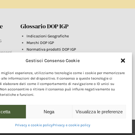
re
Glossario DOP IGP
Indicazioni Geografiche
G
Marchi DOP IGP
Normativa prodotti DOP IGP
onsorzi
Consorzi di Tutela
Gestisci Consenso Cookie
Farm To Fork e prodotti DOP IGP
Dop economy
le migliori esperienze, utilizziamo tecnologie come i cookie per memorizzare
Riforma Sistema IG
este
 alle informazioni del dispositivo. Il consenso a queste tecnologie ci
Turismo DOP
i elaborare dati come il comportamento di navigazione o ID unici su
 Non acconsentire o ritirare il consenso può influire negativamente su
teristiche e funzioni.
cetta
Nega
Visualizza le preferenze
Privacy e cookie policy
Privacy e cookie policy