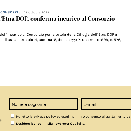
– CONSORZI
:: ::
12 ottobre 2022
ll’Etna DOP, conferma incarico al Consorzio –
8
dell’incarico al Consorzio per la tutela della Ciliegia dell’Etna DOP a
ni di cui all’articolo 14, comma 15, della legge 21 dicembre 1999, n. 526,
Ho letto la privacy policy ed esprimo il mio consenso al trattamento de
a
.
Desidero iscrivermi alla newsletter Qualivita