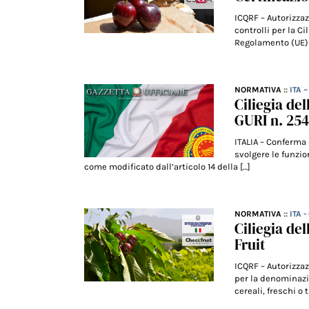
ICQRF – Autorizzaz
controlli per la C
Regolamento (UE) 
NORMATIVA
::
ITA 
Ciliegia de
GURI n. 25
ITALIA – Conferma 
svolgere le funzion
come modificato dall’articolo 14 della […]
NORMATIVA
::
ITA 
Ciliegia de
Fruit
ICQRF – Autorizzaz
per la denominazio
cereali, freschi o