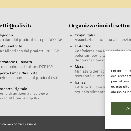
tti Qualivita
Organizzazioni di setto
ligeo.eu
Origin Italia
ca dati dei prodotti europei DOP IGP
Associazione Italiana Consorzi I
nte Qualivita
Federdoc
pubblicazione dei prodotti DOP IGP
Confederazione Nazionale dei C
volontari per la tutela delle
denominazioni di origine
ervatorio Qualivita
 ed analisi del settore DOP IGP
Masaf
Per fornire 
Ministero dell’agricoltura, della
porto Ismea Qualivita
sovranità alimentare e delle for
e/o accedere
agine economica sui prodotti DOP
permetterà d
Ismea
questo sito.
Istituto di Servizi per il Mercato
saporto Digitale
Agricolo Alimentare
alcune carat
tema di anticontraffazione e
ciabilità per le dop IGP
Ac
afica web comunicazione