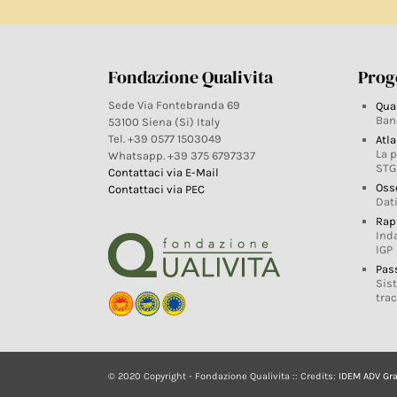
Fondazione Qualivita
Proge
Sede Via Fontebranda 69
Qua
Ban
53100 Siena (Si) Italy
Tel. +39 0577 1503049
Atla
La 
Whatsapp. +39 375 6797337
STG
Contattaci via E-Mail
Oss
Contattaci via PEC
Dati
Rap
Ind
IGP
Pas
Sis
trac
© 2020 Copyright - Fondazione Qualivita :: Credits:
IDEM ADV Gr