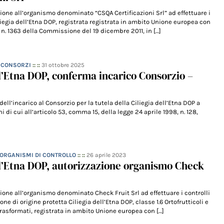
ione all’organismo denominato “CSQA Certificazioni Srl” ad effettuare i
iliegia dell’Etna DOP, registrata registrata in ambito Unione europea con
n. 1363 della Commissione del 19 dicembre 2011, in […]
– CONSORZI
:: ::
31 ottobre 2025
ll’Etna DOP, conferma incarico Consorzio –
4
dell’incarico al Consorzio per la tutela della Ciliegia dell’Etna DOP a
i di cui all’articolo 53, comma 15, della legge 24 aprile 1998, n. 128,
- ORGANISMI DI CONTROLLO
:: ::
26 aprile 2023
ll’Etna DOP, autorizzazione organismo Check
ione all’organismo denominato Check Fruit Srl ad effettuare i controlli
ne di origine protetta Ciliegia dell’Etna DOP, classe 1.6 Ortofrutticoli e
 trasformati, registrata in ambito Unione europea con […]