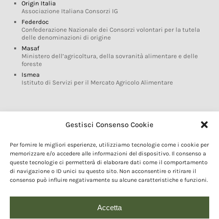
Origin Italia
Associazione Italiana Consorzi IG
Federdoc
Confederazione Nazionale dei Consorzi volontari per la tutela
delle denominazioni di origine
Masaf
Ministero dell’agricoltura, della sovranità alimentare e delle
foreste
Ismea
Istituto di Servizi per il Mercato Agricolo Alimentare
Glossario DOP IGP
Gestisci Consenso Cookie
Indicazioni Geografiche
Per fornire le migliori esperienze, utilizziamo tecnologie come i cookie per
Marchi DOP IGP
memorizzare e/o accedere alle informazioni del dispositivo. Il consenso a
Normativa prodotti DOP IGP
queste tecnologie ci permetterà di elaborare dati come il comportamento
Consorzi di Tutela
di navigazione o ID unici su questo sito. Non acconsentire o ritirare il
consenso può influire negativamente su alcune caratteristiche e funzioni.
Farm To Fork e prodotti DOP IGP
Dop economy
Riforma Sistema IG
Accetta
Turismo DOP