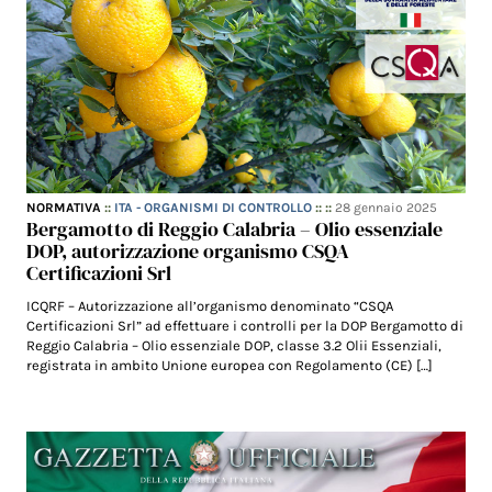
NORMATIVA
::
ITA - ORGANISMI DI CONTROLLO
:: ::
28 gennaio 2025
Bergamotto di Reggio Calabria – Olio essenziale
DOP, autorizzazione organismo CSQA
Certificazioni Srl
ICQRF – Autorizzazione all’organismo denominato “CSQA
Certificazioni Srl” ad effettuare i controlli per la DOP Bergamotto di
Reggio Calabria – Olio essenziale DOP, classe 3.2 Olii Essenziali,
registrata in ambito Unione europea con Regolamento (CE) […]