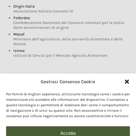
Origin Italia
Associazione Italiana Consorzi IG
Federdoc
Confederazione Nazionale dei Consorzi volontari per la tutela
delle denominazioni di origine
Masaf
Ministero dell’agricoltura, della sovranità alimentare e delle
foreste
Ismea
Istituto di Servizi per il Mercato Agricolo Alimentare
Glossario DOP IGP
Gestisci Consenso Cookie
Indicazioni Geografiche
Per fornire le migliori esperienze, utilizziamo tecnologie come i cookie per
Marchi DOP IGP
memorizzare e/o accedere alle informazioni del dispositivo. Il consenso a
Normativa prodotti DOP IGP
queste tecnologie ci permetterà di elaborare dati come il comportamento
Consorzi di Tutela
di navigazione o ID unici su questo sito. Non acconsentire o ritirare il
consenso può influire negativamente su alcune caratteristiche e funzioni.
Farm To Fork e prodotti DOP IGP
Dop economy
Riforma Sistema IG
Accetta