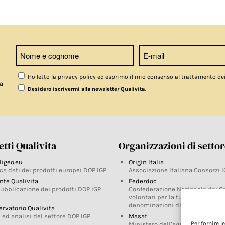
Ho letto la privacy policy ed esprimo il mio consenso al trattamento de
a
.
Desidero iscrivermi alla newsletter Qualivita
tti Qualivita
Organizzazioni di setto
ligeo.eu
Origin Italia
ca dati dei prodotti europei DOP IGP
Associazione Italiana Consorzi I
nte Qualivita
Federdoc
pubblicazione dei prodotti DOP IGP
Confederazione Nazionale dei C
volontari per la tutela delle
denominazioni di origine
ervatorio Qualivita
 ed analisi del settore DOP IGP
Masaf
Per fornire 
Ministero dell’agricoltura, della