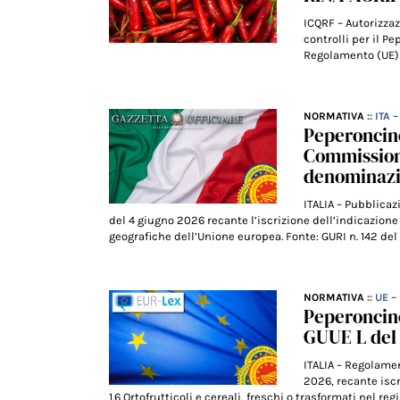
ICQRF – Autorizza
controlli per il P
Regolamento (UE) 
NORMATIVA
::
ITA 
Peperoncino
Commissione
denominazi
ITALIA – Pubblica
del 4 giugno 2026 recante l’iscrizione dell’indicazione
geografiche dell’Unione europea. Fonte: GURI n. 142 del 
NORMATIVA
::
UE –
Peperoncino
GUUE L del 
ITALIA – Regolame
2026, recante iscr
1.6 Ortofrutticoli e cereali, freschi o trasformati nel reg