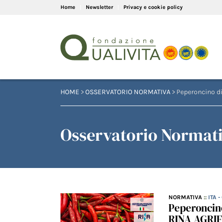
Home
Newsletter
Privacy e cookie policy
HOME
>
OSSERVATORIO NORMATIVA
> Peperoncino di
Osservatorio Normati
NORMATIVA
::
ITA 
Peperoncino
RINA AGRI