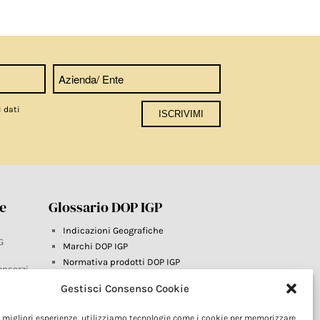
i dati
re
Glossario DOP IGP
Indicazioni Geografiche
G
Marchi DOP IGP
Normativa prodotti DOP IGP
onsorzi
Consorzi di Tutela
Gestisci Consenso Cookie
Farm To Fork e prodotti DOP IGP
Dop economy
le migliori esperienze, utilizziamo tecnologie come i cookie per memorizzare